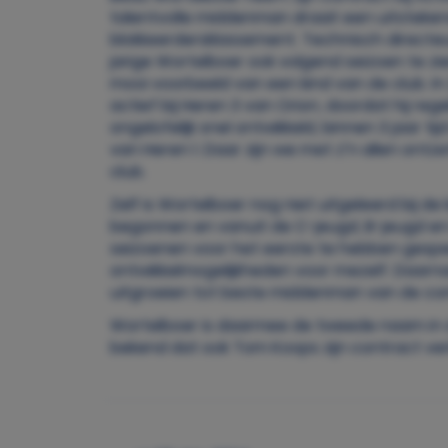
talentvolle middenman draait een uitsteken
blokkeerdersklassement. Technisch directe
jarige Wortelboer ook volgend seizoen te zien
mooi voorbeeld van een kind van de club. I
actief bij Heren 3 van Orion, doordat hij reg
ongelofelijk snel ontwikkeld, binnen 3 jaar t
van Heren 1. Daar zijn we met z’n allen ontz
club.
Zelf is Wortelboer nog niet uitgeleerd bij de
begonnen en vanuit de C-jeugd, B-jeugd en 
seizoenen voor het eerste te hebben gespeeld
ontwikkelmogelijkheden voor mezelf. Daarna
uitgroeien tot beste middenman van de comp
Wortelboer is daarmee de tweede naam in d
bekend dat ook Tom Koops zijn contract ve