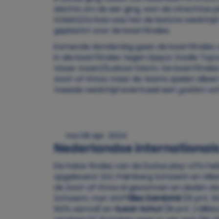
slechts om de eer ging, won de Utrechtse plo
SOMAS/Activia was het de laatste wedstrijd 
geplaatst voor de kwartfinales.
Komende donderdag gaan de kwartfinales v
in die kwartfinales tegen Djopzz Zwolle Topv
Visser Assen/Sudosa-Desto. De kwartfinales
best-of-three
, maar de teams spelen alleen
tweede wedstrijd eventueel een
golden se
ma 08 apr. 2024
Nederlandse internationals 
De halve finales van de Duitse play-offs 
opgeleverd. SSC Palmberg Schwerin en Alli
de
best-of-three
al gewonnen en deden dat
Schwerin, met
MVP
Elles Dambrink
(15 pnt, 5
100% aanval) en
Susan Schut
(16 pnt, 2 killb