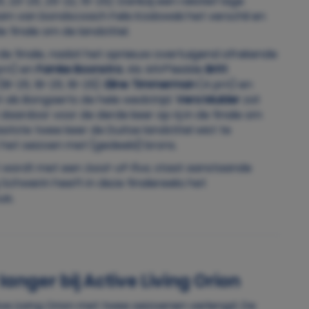
 23-25, 25-22, 15-25). Dankzij een relatief lage
am van bondscoach Felix Koslowski het verschil en
de finale om de landstitel.
n de finale, nadat het opnieuw overtuigend afrekende
pnt) en
Famke Boonstra
. Als
MVP
leidde
Britt
8-25, 16-25, 16-25).
Eline Timmerman
(4 pnt) en
t als Bongaerts de hele wedstrijd.
Vera Mulder
zat
t daardoor voor de derde keer op rij in de finale om
tste twee keer de Duitse landstitel wist te
 het seizoen met (gedeeld) brons.
st wordt met een
best-of-five
, staat aanstaande
chwerin heeft in deze finalereeks het
uis.
anger bij Active Living Orion
ive Living Orion met twee seizoenen verlengd. De