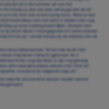
d seizoen en is de nummer vijf van het
ur Pim Kamps is dan ook zeer verheugd dat de 20-
 is in het shirt van Active Living Orion. “Beau is een
n 2020 kwam Beau voor het eerst in beeld, toen nog
elmatig op onze training kwam kijken. Hij heeft zich
ijd is hij vanuit Heren 3 doorgegroeid tot vaste waarde
ettend trots op,” vertelt Kamps op de website van de
 kersverse bekerwinnaar. “Ik ben hier bij de CMV
Heren 3 bij Heren 1 terecht gekomen. Na 3
 ben ik hier nog niet klaar. Er zijn nog genoeg
ast wil ik meerdere prijzen winnen met Orion en
etitie, voordat ik de volgende stap zet.”
e selectie van komend seizoen. Eerder werd al
rlengd heeft.