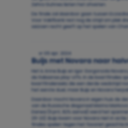
Zehra Guhnes lieten het afweten.
De finale zal daardoor gaan tussen Eczaciba
Voor Vakifbank rest nog de strijd om plek dri
seizoen recht geeft op het spelen van Ch
vr 05 apr. 2024
Buijs met Novara naar halve
Het is Anne Buijs en Igor Gorgonzola Novara
de Italiaanse play-offs. In de kwartfinales 
kwartfinalereeks die een derde wedstrijd n
het eerste duel, maar Buijs en Novara herp
Daardoor mocht Novara in eigen huis de der
van de Russische diagonaal Marina Markova (
Danesi (11 pnt, 82% aanval) werd het spanne
25-23). Buijs kwam voor Novara niet in actie
finales spelen tegen het favoriet geachte I