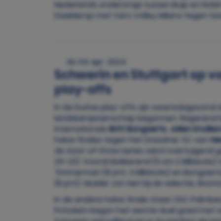
Nederlands onderonsje tussen Buijs en Robin d
Daalderop met Vero Volley Milano tegen Sav
do 04 apr. 2024
Schwerin en Stuttgart op vo
play-offs
In de Duitse play-offs zijn woensdagavond de
landskampioenschap begonnen. Regerend la
internationals
Britt Bongaerts
,
Jolien Knolle
halve finales tegen het Dresdner SC van
Hes
de
best-of-three
series werd overtuigend g
25-23). Vooral blokkerend (11 om 2 killblocks
Timmerman (8 pnt, 3 killblocks) en Bongaert
(8 pnt). Mulder zat niet bij de selectie, Boon
In de andere halve finale staan SSC Palmb
Potsdam begon het eerste duel goed met s