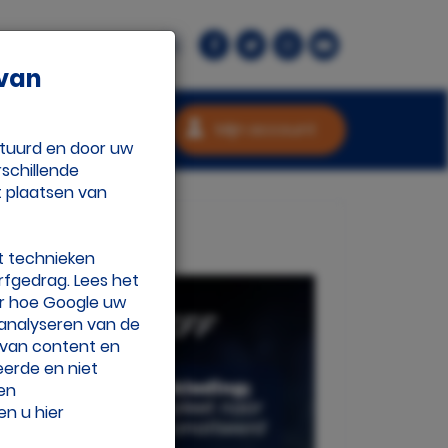
rant.nl
Contact
 van
Mijn account
stuurd en door uw
schillende
t plaatsen van
t technieken
rfgedrag. Lees het
r hoe Google uw
 analyseren van de
n van content en
eerde en niet
 en
en u hier