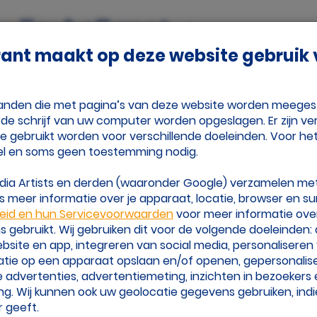
Adverteren
Vrienden
Over Volleybalk
rant maakt op deze website gebruik
nje
Tijd Voor Volleybal
estanden die met pagina’s van deze website worden meege
de schrijf van uw computer worden opgeslagen. Er zijn ver
ie gebruikt worden voor verschillende doeleinden. Voor he
el en soms geen toestemming nodig.
edia Artists en derden (waaronder Google) verzamelen me
korte updates op de hoogte van de laatste
 meer informatie over je apparaat, locatie, browser en su
d je berichten over transfers en geruchten,
leid en hun Servicevoorwaarden
voor meer informatie ove
beach)volleybalcompetities en je favoriete
gebruikt. Wij gebruiken dit voor de volgende doeleinden:
 of opmerkelijke volleybalcontent van over de
website en app, integreren van social media, personalisere
atie op een apparaat opslaan en/of openen, gepersonalis
 advertenties, advertentiemeting, inzichten in bezoekers
met ons op.
ng. Wij kunnen ook uw geolocatie gegevens gebruiken, indi
 geeft.