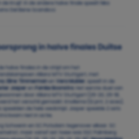
e Kruijf. In de andere halve finale speelt Nika
ino Del Bene Scandicci.
orsprong in halve finales Duitse
 halve finales in de strijd om het
ndskampioen Allianz MTV Stuttgart, met
ma
,
Eline Timmerman
en
Vera Mulder
, speelt in de
ter Jasper
en
Famke Boonstra
. Het eerste duel van
ewonnen door Allianz MTV Stuttgart (25-20, 25-18,
) werd het verschil gemaakt. Knollema (12 pnt, 2 aces),
s speelden de hele wedstrijd. Jasper speelde 2 sets
stra kwam niet in actie.
erg Schwerin en SC Potsdam tegenover elkaar. SC
etwinst, maar vanaf set twee was SSC Palmberg