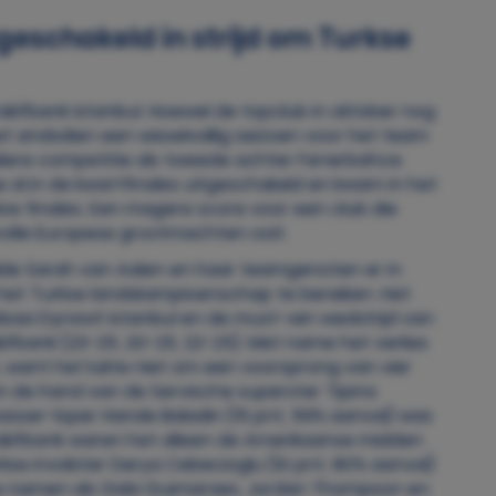
geschakeld in strijd om Turkse
kifbank Istanbul. Hoewel de topclub in oktober nog
et sindsdien een wisselvallig seizoen voor het team
uliere competitie als tweede achter Fenerbahce
 al in de kwartfinales uitgeschakeld en kwam in het
ve finales. Een magere score voor een club die
olle Europese grootmachten ooit.
lde Sarah van Aalen en haar teamgenoten er in
 het Turkse landskampioenschap te bereiken. Het
basi Dynavit Istanbul en de must-win wedstrijd van
fbank (23-25, 20-25, 22-25). Met name het verlies
k, want het lukte niet om een voorsprong van vier
an de hand van de Servische superster Tijana
passer-loper Hande Baladin (15 pnt, 59% aanval) was
akifbank waren het alleen de Amerikaanse midden
rkse invalster Derya Cebecioglu (10 pnt, 80% aanval)
e namen als Gabi Guimaraes, Jordan Thompson en