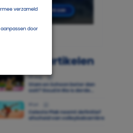
aarmee verzameld
w aanpassen door
opulaire artikelen
05 aug.
Stam en Schoon beter dan
ooit? Goud in Rio is derde
medaille op rij
30 jul.
Celeste Plak neemt definitief
afscheid van volleybalcarrière