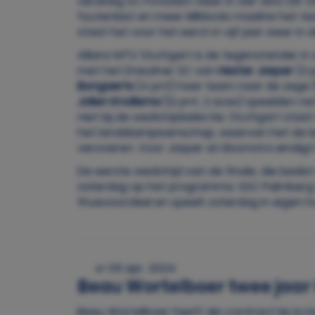
versloeg SC Potsdam weer in vier sets (19-25,
foutenlast en meer killblocks maakte het te
staat het voor het eerst in vijf jaar weer in 
Allianz MTV Stuttgart is de tegenstander i
met het Dresdner SC van
Hester Jasper
(3 
Bongaerts
(4 pnt) haar team naar de zege (1
Jolien Knollema
(12 pnt, 2 aces) speelden ne
niet bij de wedstrijdselectie. Stuttgart staa
het landskampioenschap, waarvan het de laa
veroveren. Voor Jasper en Boonstra eindigt
De eerste wedstrijd van de finale, die besli
zaterdag op het programma. SSC Palmberg S
thuisvoordeel en speelt zaterdag in eigen h
vr 05 apr. 2024
Beau Wortelboer twee jaar l
Beau Wortelboer heeft zijn contract bij Act