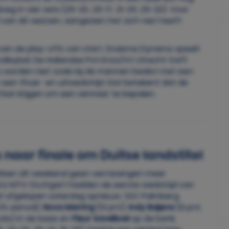
eg in vier sets (25-20, 25-17, 21-25, 25-20). Voor
van dit seizoen, aangezien het zich niet heeft
an de play-offs van start. Draisma Dynamo speelt
olleybal. De Hollandse Pot Enzo/VV Utrecht treft
 worden niet zoals bij de mannen beslist met een
 een thuis- en uitwedstrijd. Dat betekent dat de
t
kan krijgen om een winnaar te bepalen.
naar finale om Duitse landstitel
hebben dit weekend geen verrassingen meer
anz MTV Stuttgart hadden de eerste wedstrijd van
 afgelopen zaterdag opnieuw. SSC Palmberg
0% aanval),
Nova Marring
(13 pnt),
Indy Baijens
(9 pnt,
locks) in de basis en
Fleur Savelkoel
op de bank,