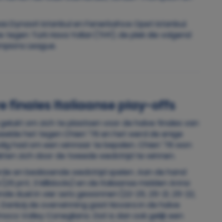
si Dynavit Istanbul en Fenerbahce Opet Istanbul.
e tegen Türk Hava Yollari (THY), de plek die volgend
ampions League.
 finales Italiaanse play-offs
 gelukt om zich te plaatsen voor de halve finales van
speelde het tegen Chieri ‘76 en het werd de enige
odig had om een winnaar te bepalen. Chieri ’76 won
akten zich door de tweede wedstrijd te winnen.
de en beslissende wedstrijd spelen. Aan de hand
25 pnt, 3 killblocks) en de Italiaanse midden Anna
nde duel in vier sets gewonnen (22-25, 25-21, 25-22,
. Dankzij de overwinning gaat Novara in de halve
moco Volley Conegliano. Dat is dan ook gelijk een