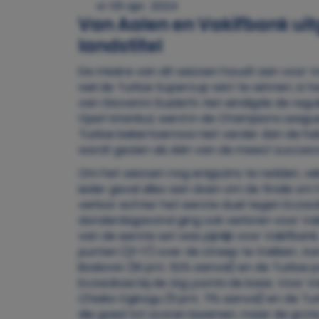
vr 05 apr. 2024
Van Aalen en Vakifbank uit
landstitel
De misère van dit seizoen houdt aan voor Va
wel de Turkse Supercup wist te winnen, is h
van Giovanni Guidetti. Het eindigde de reg
Opet Istanbul, werd in de Champions League
Turkse bekertoernooi niet verder dan de hal
wordt gezien als één van de meest succesv
Om het seizoen nog enigszins te redden, wi
ieder geval alles aan doen om de finale om
verloor echter het eerste duel tegen Eczaci
donderdagavond ging ook verloren voor Vaki
van de eerste set was pijnlijk voor Vakifban
punten (21-17) over de streep te trekken. A
Boskovic (16 pnt, 52% aanval) en de Turkse 
Eczacibasi bij de
big points
de baas. Voor V
Chiaka Ogbogu (11 pnt, 71% aanval) en de Tu
die goed tot scoren kwamen, maar de grot