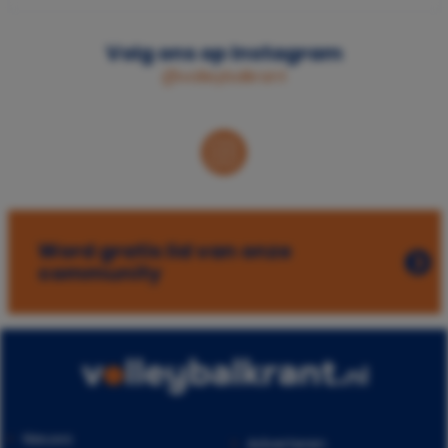
Volg ons op Instagram
@volleybalkrant
Word gratis lid van onze
community
Nieuws
Adverteren