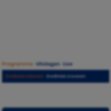
Programma
Uitslagen
Live
Eredivisie mannen
Eredivisie vrouwen