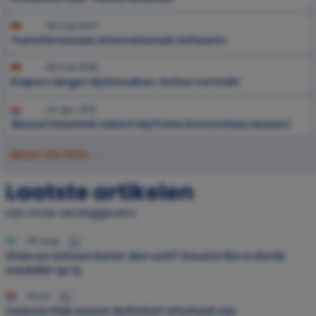
05 mei 13:37
Transfernieuws internationals Schwerin
05 mei 13:36
Kuipers langer bij Dresdner, Entius vertrekt
24 apr. 13:13
Wessel Keemink tekent bij Prima Donna Kaas Huizen!
Meer VK Flits
Laatste artikelen
van onze verslaggevers
05 aug.
Stam en Schoon beter dan ooit? Goud in Rio is derde
medaille op rij
30 jul.
Celeste Plak neemt definitief afscheid van