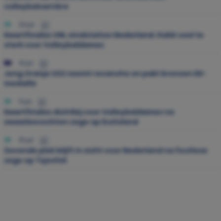
volleybalcarrière
22 jul.
Kwartfinales VNL eindstation Nederland; Italië veel te
sterk voor Volleybaldames
12 jul.
Jong Oranje U22 neemt revanche en pakt bronzen EK-
medaille
11 jul.
Kwartfinales dichtbij voor Volleybaldames na
zwaarbevochten zege op Duitsland
10 jul.
Zevende plek blijft in zicht voor Nederland na foutloze
zege op Tsjechië