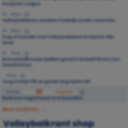
European League
08 jul.
Volleybaldames verslaan Frankrijk zonder setverlies
08 jul.
Erop of eronder voor Volleybaldames in laatste VNL-
week
06 jul.
Boermans/Brouwer pakken goud in Gstaad! Brons voor
Stam/Schoon
04 jul.
Jong Oranje U18 op goede weg tijdens EK
04 mei
Uitgelicht
Boek over Ingrid Visser is te bestellen
Meer artikelen
Volleybalkrant shop