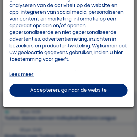
analyseren van de activiteit op de website en
app, integreren van social media, personaliseren
van content en marketing, informatie op een
apparaat opslaan en/of openen,
gepersonaliseerde en niet gepersonaliseerde
advertenties, advertentiemeting, inzichten in
bezoekers en productontwikkeling. Wij kunnen ook
uw geolocatie gegevens gebruiken, indien u hier
toestemming voor geeft.
Als u meer wilt weten over de cookies die wij
Lees meer
gebruiken, de gegevens die daarmee verzameld
worden en over uw rechten op dit punt, lees dan
Accepteren, ga naar de website
ons
privacy policy
VK Flits
Geef toestemming of stel uw eigen keuze in. U
28 jul. 14:06
kunt uw voorkeuren opnieuw aanpassen door
Turkse dames winnen Volleyball Nations League
onderaan de pagina op
cookie-instellingen.
te
klikken.
03 jun. 12:43
Knollema naar Turkse Besiktas