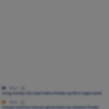
09 jul.
Jong Oranje U22 naar halve finales op EK in eigen land
09 jul.
Oranje mannen missen grote kans op uitwinst finale