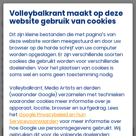
Volleybalkrant maakt op deze
website gebruik van cookies
VK Flits
Dit zijn kleine bestanden die met pagina’s van
Op deze nieuwe pagina houden we je via korte
deze website worden meegestuurd en door uw
updates op de hoogte van de laatste
browser op de harde schrijf van uw computer
ontwikkelingen in volleyballand. Hier vind je
worden opgeslagen. Er zijn verschillende soorten
berichten over transfers en geruchten, uitslagen,
cookies die gebruikt worden voor verschillende
nationale en internationale
doeleinden. Voor het plaatsen van cookies is
(beach)volleybalcompetities en je favoriete
soms wel en soms geen toestemming nodig.
spelers en speelsters. En check grappige of
Volleybalkrant, Media Artists en derden
opmerkelijke volleybalcontent van over de hele
(waaronder Google) verzamelen met technieken
wereld. Mis niks met VK Flits!
waaronder cookies meer informatie over je
Heb je tips voor VK Flits?
apparaat, locatie, browser en surfgedrag. Lees
Neem dan contact met ons
het
Google Privacybeleid en hun
op.
Servicevoorwaarden
voor meer informatie over
hoe Google uw persoonsgegevens gebruikt. Wij
gebruiken dit voor de volgende doeleinden: