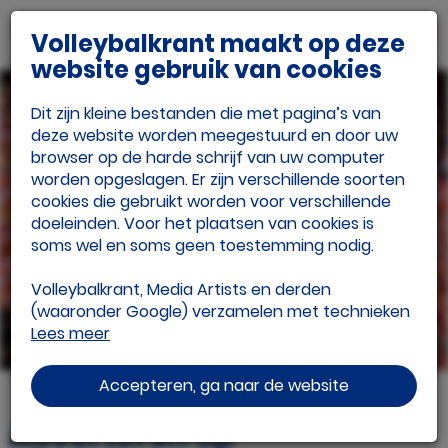
Volleybalkrant maakt op deze
website gebruik van cookies
Dit zijn kleine bestanden die met pagina’s van
deze website worden meegestuurd en door uw
browser op de harde schrijf van uw computer
worden opgeslagen. Er zijn verschillende soorten
cookies die gebruikt worden voor verschillende
Adverteren
doeleinden. Voor het plaatsen van cookies is
soms wel en soms geen toestemming nodig.
Volleybalkrant, Media Artists en derden
(waaronder Google) verzamelen met technieken
Lees meer
waaronder cookies meer informatie over je
apparaat, locatie, browser en surfgedrag. Lees
het
Google Privacybeleid en hun
Accepteren, ga naar de website
Servicevoorwaarden
voor meer informatie over
hoe Google uw persoonsgegevens gebruikt. Wij
Adverteren op
gebruiken dit voor de volgende doeleinden: