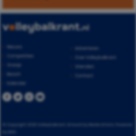
Nieuws
Adverteren
Competities
Over Volleybalkrant
Oranje
Vrienden
Beach
Contact
Kalender
© Copyright 2026 Volleybalkrant. Artwork by Media Artists. Powered
by MAS.