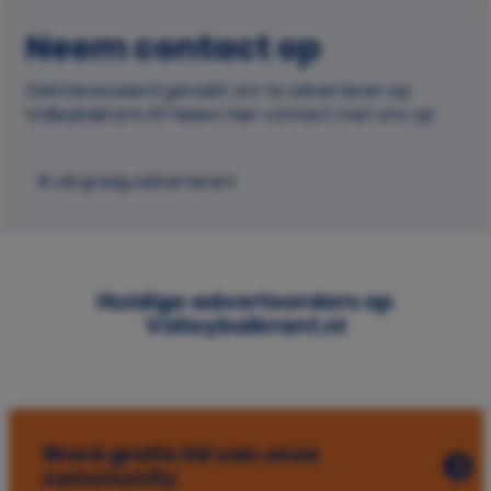
Neem contact op
Geïnteresseerd geraakt om te adverteren op
Volleybakrant.nl? Neem hier contact met ons op:
Ik wil graag adverteren!
Huidige adverteerders op
Volleybalkrant.nl
Word gratis lid van onze
community