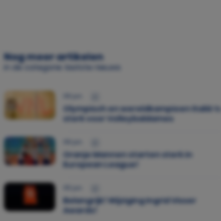
Nog meer artikelen
in de categorie: laatste nieuws
06 jun.
Olympisch en wereldkampioen Italië t
sterk voor Volleybaldames
06 jun.
Oranje Mannen starten sterk in
European League!
05 jun.
Belangrijk! Wijziging Ingrid Visser
Awards!