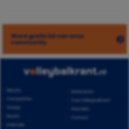
Word gratis lid van onze
community
Nieuws
Adverteren
Competities
Over Volleybalkrant
Oranje
Vrienden
Beach
Contact
Kalender