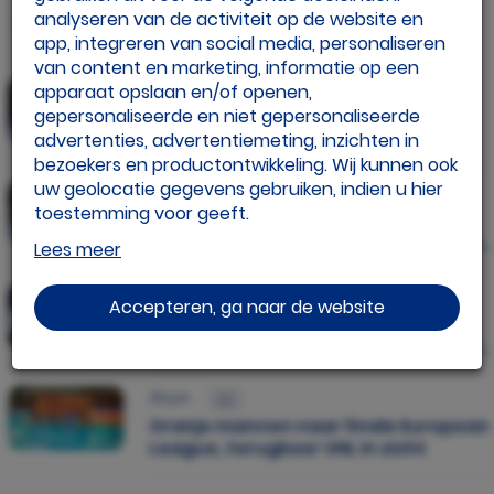
analyseren van de activiteit op de website en
Lees dit artikel
app, integreren van social media, personaliseren
van content en marketing, informatie op een
apparaat opslaan en/of openen,
04 jul.
gepersonaliseerde en niet gepersonaliseerde
Jong Oranje U18 op goede weg
tijdens EK
advertenties, advertentiemeting, inzichten in
bezoekers en productontwikkeling. Wij kunnen ook
uw geolocatie gegevens gebruiken, indien u hier
03 jul.
toestemming voor geeft.
Ingrid Visser Awards (v), dit is de
beste Nederlandse volleybalster van
Lees meer
Als u meer wilt weten over de cookies die wij
2025/2026
gebruiken, de gegevens die daarmee verzameld
03 jul.
Accepteren, ga naar de website
worden en over uw rechten op dit punt, lees dan
Ingrid Visser Awards (m), dit is de
ons
privacy policy
beste Nederlandse volleyballer van
2025/2026
Geef toestemming of stel uw eigen keuze in. U
29 jun.
kunt uw voorkeuren opnieuw aanpassen door
Oranje mannen naar finale European
onderaan de pagina op
cookie-instellingen.
te
League, terugkeer VNL in zicht
klikken.