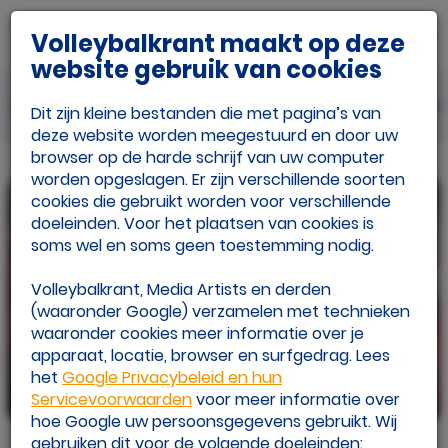
Volleybalkrant maakt op deze
website gebruik van cookies
Laatste nieuws
Beach
Eredivisie
In 
Dit zijn kleine bestanden die met pagina’s van
deze website worden meegestuurd en door uw
browser op de harde schrijf van uw computer
worden opgeslagen. Er zijn verschillende soorten
cookies die gebruikt worden voor verschillende
doeleinden. Voor het plaatsen van cookies is
soms wel en soms geen toestemming nodig.
Volleybalkrant, Media Artists en derden
(waaronder Google) verzamelen met technieken
waaronder cookies meer informatie over je
apparaat, locatie, browser en surfgedrag. Lees
het
Google Privacybeleid en hun
Servicevoorwaarden
voor meer informatie over
06 jul.
hoe Google uw persoonsgegevens gebruikt. Wij
Boermans/Brouwer pakken goud in Gstaad! Brons
voor Stam/Schoon
gebruiken dit voor de volgende doeleinden: