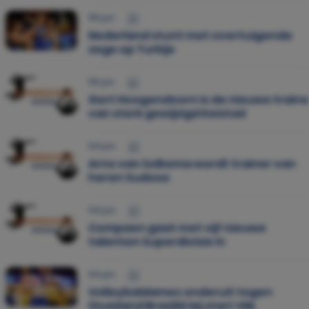
05 jun.
Nederland stunt met overtuigende
zege op Turkije
05 jun.
Gert Hoogendoorn is de nieuwe traine
van sterk gewijzigd Keistad
04 jun.
Arno van Solkema wordt trainer van
heren Sudosa
04 jun.
Compaen gaat met vijf nieuwe
talenten Superdivisie in
04 jun.
Volleybaldames onderuit tegen
thuisland Brazilië bij start VNL