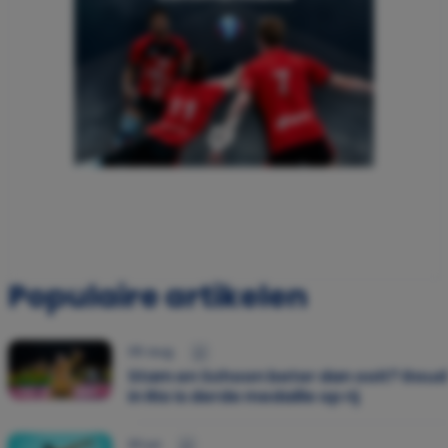
Populaire artikelen
05 aug.
Stam en Schoon beter dan ooit? Goud
in Rio is derde medaille op rij
30 jul.