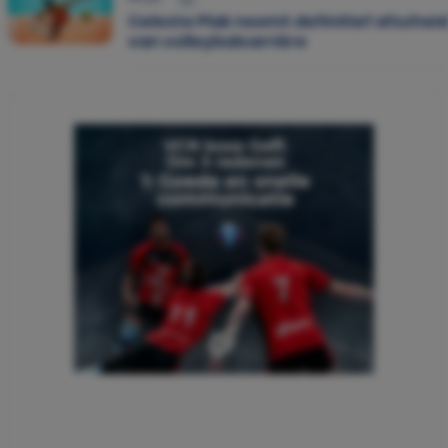
Celeste Plak neemt definitief afschei
van volleybalcarrière