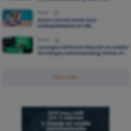
02 jun.
Zware eerste week voor
Volleybaldames in VNL
29 mei
Lycurgus zal Groen kleuren na unieke
Groningse samenwerking 'Home of
Talent'
Meer laden