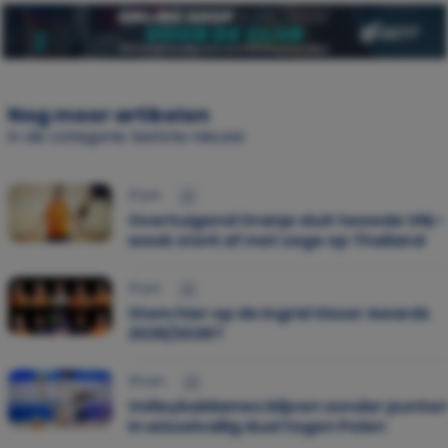
Nog meer artikelen
in de categorie: laatste nieuws
21 jun.
Overtuigend Oranje sluit tweede VNL-
week sterk af met zege op Thailand
21 jun.
Stem hier op de Ingrid Visser Awards
2025/2026!!
20 jun.
Volleybaldames blijven zonder punte
in wisselvallig duel tegen Polen