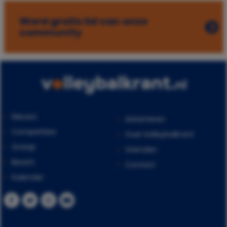
Word gratis lid van onze
community
Nieuws
Adverteren
Competities
Over Volleybalkrant
Oranje
Vrienden
Beach
Contact
Kalender