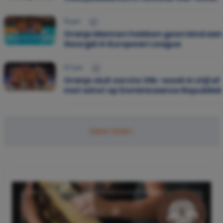
12 jun.
Oranje Mannen hebben geen kind aan
Georgië in European League
07 jun.
Oranje sluit eerste VNL-week in stijl af
met winst op Dominicaanse Republiek
Meer laden