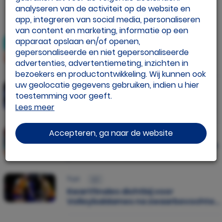
analyseren van de activiteit op de website en
Lees dit artikel
app, integreren van social media, personaliseren
van content en marketing, informatie op een
apparaat opslaan en/of openen,
30 jul.
gepersonaliseerde en niet gepersonaliseerde
Celeste Plak neemt definitief
afscheid van volleybalcarrière
advertenties, advertentiemeting, inzichten in
bezoekers en productontwikkeling. Wij kunnen ook
uw geolocatie gegevens gebruiken, indien u hier
22 jul.
toestemming voor geeft.
Kwartfinales VNL eindstation
Lees meer
Nederland; Italië veel te sterk voor
Als u meer wilt weten over de cookies die wij
Volleybaldames
gebruiken, de gegevens die daarmee verzameld
Accepteren, ga naar de website
12 jul.
worden en over uw rechten op dit punt, lees dan
Jong Oranje U22 neemt revanche en
ons
privacy policy
pakt bronzen EK-medaille
Geef toestemming of stel uw eigen keuze in. U
11 jul.
kunt uw voorkeuren opnieuw aanpassen door
Kwartfinales dichtbij voor
onderaan de pagina op
cookie-instellingen.
te
Volleybaldames na zwaarbevochten
klikken.
zege op Duitsland