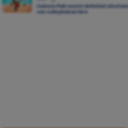
Celeste Plak neemt definitief afschei
van volleybalcarrière