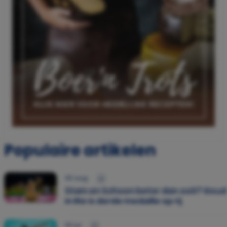
Populaire artikelen
05 aug.
Stam en Schoon beter dan ooit? Goud
in Rio is derde medaille op rij
30 jul.