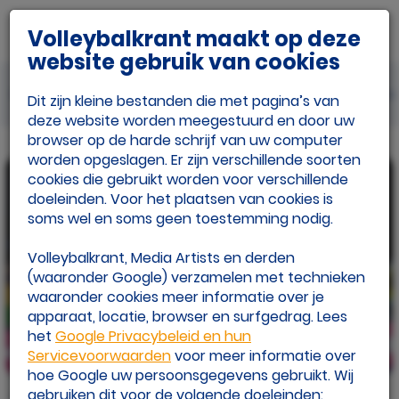
Volleybalkrant maakt op deze
website gebruik van cookies
Laatste nieuws
Beach
Eredivisie
In 
Dit zijn kleine bestanden die met pagina’s van
deze website worden meegestuurd en door uw
browser op de harde schrijf van uw computer
worden opgeslagen. Er zijn verschillende soorten
cookies die gebruikt worden voor verschillende
doeleinden. Voor het plaatsen van cookies is
soms wel en soms geen toestemming nodig.
Volleybalkrant, Media Artists en derden
(waaronder Google) verzamelen met technieken
waaronder cookies meer informatie over je
apparaat, locatie, browser en surfgedrag. Lees
het
Google Privacybeleid en hun
Servicevoorwaarden
voor meer informatie over
05 aug.
hoe Google uw persoonsgegevens gebruikt. Wij
Stam en Schoon beter dan ooit? Goud in Rio is
derde medaille op rij
gebruiken dit voor de volgende doeleinden: