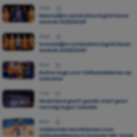
20 jun.
Mannelijke nominaties Ingrid Visser
Awards 2025/2026!
20 jun.
Vrouwelijke nominaties Ingrid Visser
Awards 2025/2026!
19 jun.
Ruime zege voor Volleybaldames op
Oekraïne
17 jun.
Nederland geeft goede start geen
vervolg tegen Canada
16 jun.
Voldoende winstkansen voor
Volleybaldames in tweede VNL-week