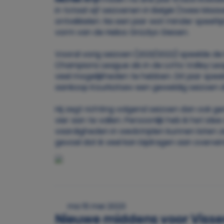
in totaal vijf seizoenen in België (twee Maas
ontwikkelen. Na een jaar wat minder speelti
vorm van de Helios Grizzlys Giesen.
Vooral vorig seizoen (2021/2022) speelde de 
Champions League als in de Lotto Volley Leag
veel mogelijkheden te hebben. Dit jaar spe
aankoop Kourkatsev een geweldig seizoen 
Hij zegt richting volgend seizoen dan ook ge
vier aan te vallen. Persoonlijk heb ik het idee
vaardigheden in wedstrijden kunnen laten zi
gevoel dat ik veel kan bijdragen aan overwi
ma 15 mei 2023
Nieuwe middens voor Viss