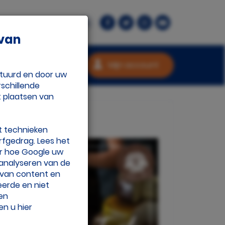
rant.nl
Contact
 van
Mijn account
stuurd en door uw
schillende
t plaatsen van
t technieken
rfgedrag. Lees het
r hoe Google uw
 analyseren van de
n van content en
eerde en niet
 en
en u hier