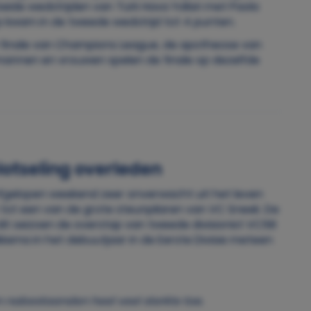
beide wedstrijden van Türk Hava Yollari met Paola
p kwam in de tweede wedstrijd tot 4 punten.
de finale van Champions League, de apotheose van
 mannen en vrouwen spelen de finale op dezelfde
otseling overleden
afgelopen weekend zeer onverwacht uit het leven
t tot een van de grote steunpilaren van VC Sneek. De
it seizoen de overstap van tweede divisionist VC58
kema in het debuutjaar in de Eerste Divisie meteen
en nabestaanden heel veel sterkte toe.