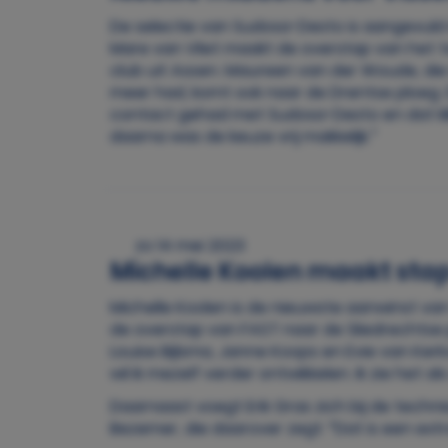
De selectie van Sudosa-Desto is aangevuld 
Mare van Vliet maakt de overstap van het
club uit Assen. Maureen van der Woude, di
meer had, komt ook naar de Drentse ploeg. D
contact gehad met Sudosa-Desto en dat kli
daarna was de keuze vrij makkelijk.”
zo 14 mei 2023
Michelle Koolen maakt stap
Michelle Koolen is de nieuwste aanwinst van
de overstap van FAST naar de Sliedrechtse 
Louise Bijlsma, Janne Koops en Evie van Kerkv
wil ik mezelf verder ontwikkelen. Ik zie het 
Daarnaast voegt Erik Gras zich bij de techn
Bezemer, die daarover zegt: “Dat is een extra