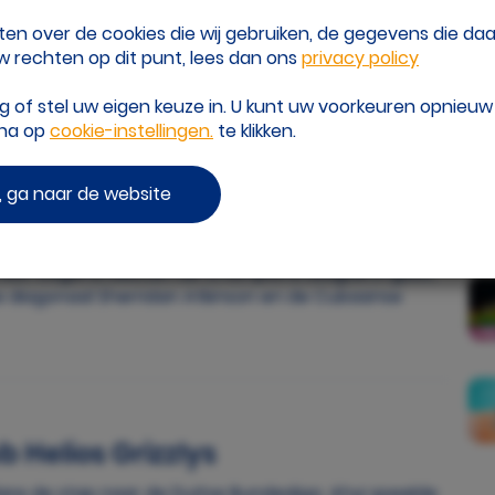
eten over de cookies die wij gebruiken, de gegevens die d
 rechten op dit punt, lees dan ons
privacy policy
of stel uw eigen keuze in. U kunt uw voorkeuren opnieu
ina op
cookie-instellingen.
te klikken.
thinaikos
 ga naar de website
P
 derde seizoen bij Panathinaikos. Ze heeft haar
ee keer op rij landskampioen is geworden, met nog
os, dat volgend seizoen de Champions League in gaat,
e diagonaal Sherridan Atkinson en de Cubaanse
b Helios Grizzlys
are de stap naar de Duitse Bundesliga. Ahyi speelde