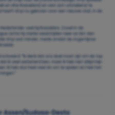
eik en drie Roeselare) en wist zich uitstekend te
jd heeft Ahyi nu gekozen voor een nieuwe club, in de
Nederlander veel bij Roeselare. Zowel in de
ue zette hij sterke wedstrijden neer en liet zien
elde Ahyi wat minder, mede omdat de Argentijnse
draaide.
motiveerd: “Ik denk dat ons doel moet zijn om de top
 dat ik veel verbeterd ben, maar ik heb niet altijd mijn
en. Ik heb dus heel veel zin om te spelen en heb het
nningen.”
er Assen/Sudosa-Desto