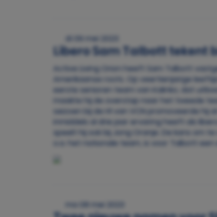
di 09 mei 2023
Libero Sam Talbott tekent bi
Active Living Orion heeft Sam Talbott vastg
Amerikaanse roots. Op veertienjarige leefti
eerste senioren team van Kalinko, dat uitkwa
maakte hij de overstap naar het tweede team
seizoen bij de H1 van VCN promoveerde hij a
inmiddels al drie jaar ervaring heeft als li
speelt hij ook bij Jong Oranje. De kans om t
o.a. het nationale team, is voor Talbott een
ma 08 mei 2023