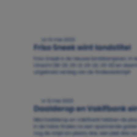
zo 14 mei 2023
Friso Sneek wint landstitel
Friso Sneek is de nieuwe landskampioen. In 
Utrecht (18-25, 25-21, 25-20, 25-15) en daa
uitgebreid verslag van de finalewedstrijd!
vr 12 mei 2023
Daalderop en Vakifbank ein
Nika Daalderop en Vakifbank hebben de play
in de halve finales na een spannende golde
nog de strijd om plaats drie, een plek drie