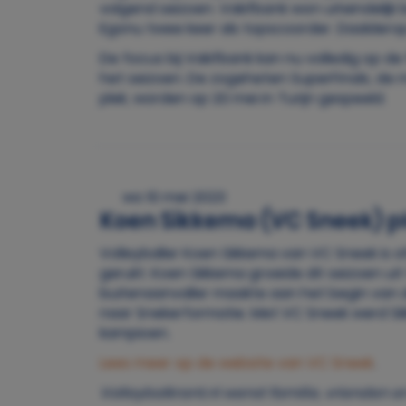
volgend seizoen. Vakifbank won uiteindelijk 
Egonu twee keer als topscoorder. Daaldero
De focus bij Vakifbank kan nu volledig op 
het seizoen. De zogeheten SuperFinals, de
plek, worden op 20 mei in Turijn gespeeld.
wo 10 mei 2023
Koen Sikkema (VC Sneek) pl
Volleyballer Koen Sikkema van VC Sneek is 
gerukt. Koen Sikkema groeide dit seizoen ui
buitenaanvaller maakte aan het begin van d
naar Snekerformatie. Met VC Sneek werd Sik
kampioen.
Lees meer op de website van VC Sneek
.
Volleybalkrant.nl wenst familie, vrienden 