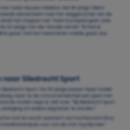
met twee nieuwe middens. Het 18-jarige talent
 tweede damesteam naar het vlaggenschip van de
e sinds het stoppen van Team Eurosped geen club
e 22-jarige Van der Woude vertelt: “Ik had al
kte goed. Ook het meetrainen voelde goed, dus
 naar Sliedrecht Sport
 Sliedrecht Sport. De 25-jarige passer-loper maakt
ploeg, waar ze de concurrentiestrijd aan gaat met
oorde. Koolen zegt er zelf over: “Bij Sliedrecht Sport
als uitdaging om iedere dag beter te worden.”
ische staf en wordt assistent van hoofdcoach Elroy
 kwaliteitsimpuls voor ons als staf. Erg blij mee.”