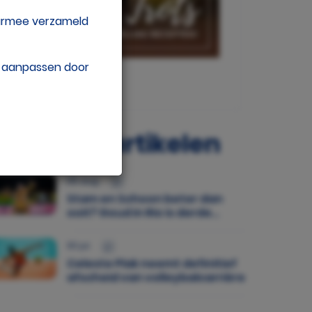
aarmee verzameld
w aanpassen door
opulaire artikelen
05 aug.
Stam en Schoon beter dan
ooit? Goud in Rio is derde
medaille op rij
30 jul.
Celeste Plak neemt definitief
afscheid van volleybalcarrière