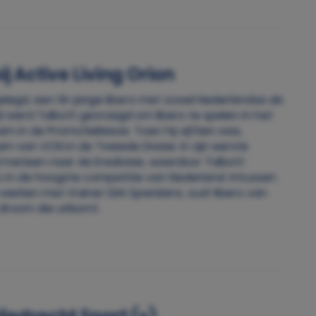
j Active Living Orion
elegd, een 19-jarige libero met zowel Nederlandse als
jd werd Talbott gevraagd om libero te spelen in het
m in de Promotieklasse. Toen hij vijftien was,
 van VCN in de Tweede Divisie. In zijn eerste
l meteen naar de Eredivisie, waardoor Talbott
bero in de hoogste competitie van Nederland. Intussen
e werken met trainer Dirk Sparidans, oud-libero van
 droom die uitkomt.