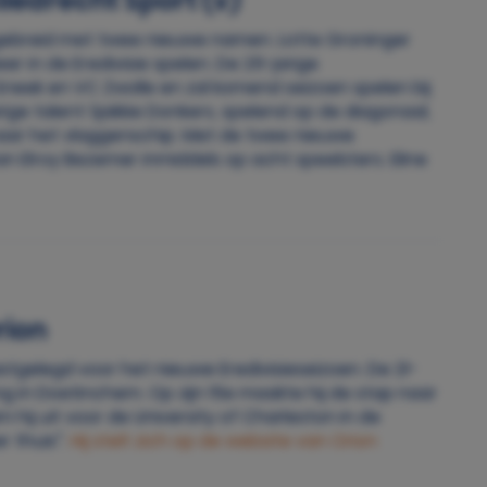
edrecht Sport (v)
itgebreid met twee nieuwe namen. Lotte Groninger
er in de Eredivisie spelen. De 25-jarige
Sneek en VC Zwolle en zal komend seizoen spelen bij
ige talent Sjakkie Donkers, spelend op de diagonaal,
ar het vlaggenschip. Met de twee nieuwe
n Elroy Bezemer inmiddels op acht speelsters. Eline
rion
stgelegd voor het nieuwe Eredivisieseizoen. De 21-
ng in Doetinchem. Op zijn 15e maakte hij de stap naar
ij uit voor de University of Charleston in de
r thuis”.
Hij stelt zich op de website van Orion