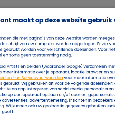
Adverteren
Vrienden
Over Volleybalk
rant maakt op deze website gebruik
nje
Tijd Voor Volleybal
estanden die met pagina’s van deze website worden meege
de schrijf van uw computer worden opgeslagen. Er zijn ver
ie gebruikt worden voor verschillende doeleinden. Voor he
el en soms geen toestemming nodig.
edia Artists en derden (waaronder Google) verzamelen me
korte updates op de hoogte van de laatste
 meer informatie over je apparaat, locatie, browser en su
d je berichten over transfers en geruchten,
leid en hun Servicevoorwaarden
voor meer informatie ove
beach)volleybalcompetities en je favoriete
gebruikt. Wij gebruiken dit voor de volgende doeleinden:
 of opmerkelijke volleybalcontent van over de
website en app, integreren van social media, personalisere
atie op een apparaat opslaan en/of openen, gepersonalis
 advertenties, advertentiemeting, inzichten in bezoekers
met ons op.
ng. Wij kunnen ook uw geolocatie gegevens gebruiken, indi
 geeft.