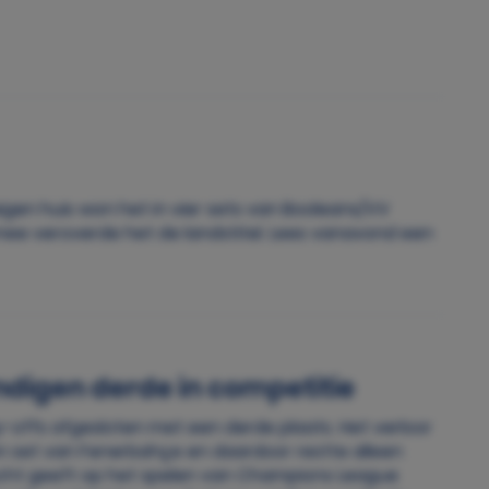
eigen huis won het in vier sets van Booleans/VV
rmee veroverde het de landstitel. Lees vanavond een
digen derde in competitie
-offs afgesloten met een derde plaats. Het verloor
n set van Fenerbahçe en daardoor restte alleen
 recht geeft op het spelen van Champions League