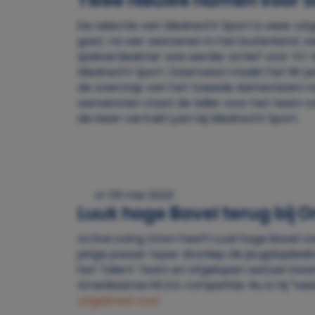
Twee nieuwe namen voor Sli
De selectie van Sliedrecht Sport is weer u
gaat, na vier seizoenen in het buitenland, we
spelverdeelster was eerder actief voor VC 
Sliedrecht Sport. Daarnaast maakt het 18-jar
de overstap van het tweede damesteam na
aanwinsten staat de teller voor het team va
de Haan vertrekt juist bij Sliedrecht Sport.
vr 05 mei 2023
Luuk hoge Bavel terug bij O
Active Living Orion heeft Luuk hoge Bavel va
jarige passer-loper doorliep de jeugdopleidi
het Talent Team en afgelopen seizoen kwam h
Amerikaanse NCAA competitie. Nu is hij “wee
uitgebreid voor.