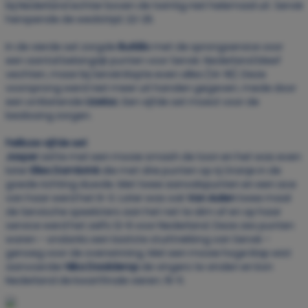
bij Nederland echter boven de twintig niet helemaal uit. Servië
heropende de wedstrijd; 22-25.
In de vierde set zorgde
Burkilic
met de sprongservice voor
een aantal belangrijk punten voor Servië. Nederland bleef
vechten, maar bij Servië klopte even alles (14-18). Deze
voorsprong werd niet meer uit handen gegeven, mede door
een ontketende
Uzelac
. Een vijfde set moest voor de
beslissing zorgen.
Feilloze vijfde set
Jasper
zette met een mooie smash de toon en het was even
later
Elles Dambrink
die met drie punten op rij Oranje in de
goede richting duwde. Met twee aanvalspunten en een ace
van haar werd het 6-3. Later was ook
Van Aalen
twee maal
de Servische speelsters aan het net te slim af en op haar
service werd het zelfs 12-6 voor Nederland. Deze zes punten
waren – ondanks een laatste stuittrekking van Servië –
genoeg voor de overwinning. Met een mooie hoge klap wist
aanvoerder
Nika Daalderop
de vingers te vinden en kon
Nederland de kwartfinale vieren; 15-11.