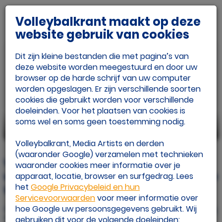
Volleybalkrant maakt op deze
website gebruik van cookies
Dit zijn kleine bestanden die met pagina’s van
deze website worden meegestuurd en door uw
browser op de harde schrijf van uw computer
worden opgeslagen. Er zijn verschillende soorten
cookies die gebruikt worden voor verschillende
doeleinden. Voor het plaatsen van cookies is
soms wel en soms geen toestemming nodig.
beeld: Volleyball World
Volleybalkrant, Media Artists en derden
(waaronder Google) verzamelen met technieken
Volleybaldames verslaan
waaronder cookies meer informatie over je
wereldkampioen en behalen kwartfinale
apparaat, locatie, browser en surfgedrag. Lees
het
Google Privacybeleid en hun
WK!
Servicevoorwaarden
voor meer informatie over
hoe Google uw persoonsgegevens gebruikt. Wij
Gepubliceerd op
vr 29 aug. 2025
gebruiken dit voor de volgende doeleinden: