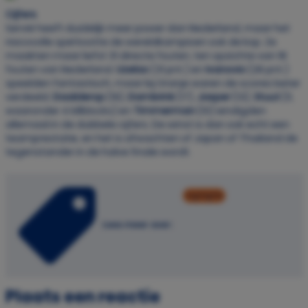
Cijfers
Servië heeft duidelijk meer power dan Nederland, maar het
risicovolle spel kostte de wereldkampioen ook de kop. Ze
maakten maar liefst 31 directe fouten, ten opzichte van 18
fouten van Nederland.
Uzelac
(31 pnt.) en
Ivanovic
(26 pnt.)
speelden fantastisch, maar bij Oranje waren de scores beter
verdeeld.
Daalderop
(19),
Dambrink
(17),
Jasper
(13),
Stuut
(11,
waaronder 4 killblocks) en
Timmerman
(10) eindigden
allemaal in de dubbele cijfers. De winst is dan ook echt een
teamprestatie, en het is afwachten of Japan of Thailand de
tegenstander in de halve finale wordt.
highlights
Lees meer over:
Plaats een reactie