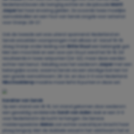
Nederland boven de twingtig echter en de ijskoude
Marrit
Jasper
liet haar ervaring gelden. Ze scoorde twee moeilijke
aanvalsballen en een fout van Servië zorgde voor setwinst
voor Oranje; 29-27.
Ook de tweede set was uiterst spannend. Nederland en
Servië wisselden voorsprongen met elkaar af. Vanaf 16-16
sloeg Oranje onder leiding van
Britte Stuut
een belangrijk gat.
Met een mooi blok en een ace van Stuut werd het 19-16. Dit
resulteerde in twee setpunten (24-22), maar deze werden
echter niet benut. Gelukkig was het wederom
Jasper
met een
belangrijke score, waarna Servië via een slordige bal niet tot
een goede aanval kwam; 26-24, en dus 2-0 voor Nederland.
Nika Daalderop
maakte maar liefst 8 punten in deze set.
Karakter van Servië
Op een stand van 18-15, tot stand gekomen door wederom
een geweldig verdelende
Sarah van Aalen
, leek er een 3-0
voor Nederland in de lucht te hangen. De Service
middenspeelster
Aleksic
zat echter overal bij en bracht haar
ploeg langszij. Met de dubbele wissel in het veld kwam het er