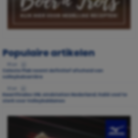
Populaire artikelen
30 jul.
Celeste Plak neemt definitief afscheid van
volleybalcarrière
22 jul.
Kwartfinales VNL eindstation Nederland; Italië veel te
sterk voor Volleybaldames