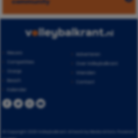
community
Nieuws
Adverteren
Competities
Over Volleybalkrant
Oranje
Vrienden
Beach
Contact
Kalender
© Copyright 2026 Volleybalkrant. Artwork by Media Artists. Powered