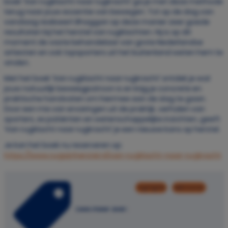
boek ‘Van rugklacht naar rugkracht’ ga je met deze methode
terug naar jouw essentie van bewegen. Tot op de dag van
vandaag realiseert Bhaggan op deze manier zeer goede
resultaten bij het herstel van rugklachten. Hij is op dit
moment de vaste behandelaar van grote Nederlandse
artiesten en ook topsporters uit het buitenland weten hem te
vinden.
Met het boek ‘Van rugklacht naar rugkracht’ ontdek je wat
jouw natuurlijk beweegpatroon is en krijg je concrete en
praktische handvaten om hiermee aan de slag te gaan.
Door een mix van ervaringen uit de praktijk, verhalen van
sporters, ex patiënten en wetenschappelijke inzichten, geeft
‘Van rugklacht naar rugkracht’ je een nieuwe kans op herstel.
Je kan het boek nu reserveren op:
https://www.rugpijnherstel.nl/van-rugklacht-naar-rugkracht
highlights
testimonial
Lees meer over: