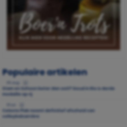
Populaire artikelen
05 aug.
Stam en Schoon beter dan ooit? Goud in Rio is derde
medaille op rij
30 jul.
Celeste Plak neemt definitief afscheid van
volleybalcarrière