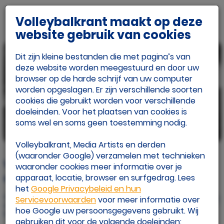
Volleybalkrant maakt op deze
website gebruik van cookies
Dit zijn kleine bestanden die met pagina’s van
deze website worden meegestuurd en door uw
browser op de harde schrijf van uw computer
worden opgeslagen. Er zijn verschillende soorten
cookies die gebruikt worden voor verschillende
doeleinden. Voor het plaatsen van cookies is
soms wel en soms geen toestemming nodig.
beeld: Dennis van Akkeren
Volleybalkrant, Media Artists en derden
(waaronder Google) verzamelen met technieken
Van rugklacht naar rugkracht: De
waaronder cookies meer informatie over je
oplossing voor rugproblemen
apparaat, locatie, browser en surfgedrag. Lees
het
Google Privacybeleid en hun
Gepubliceerd op
Servicevoorwaarden
voor meer informatie over
wo 30 jun. 2021
hoe Google uw persoonsgegevens gebruikt. Wij
Door: Redactie Volleybalkrant.nl
gebruiken dit voor de volgende doeleinden: