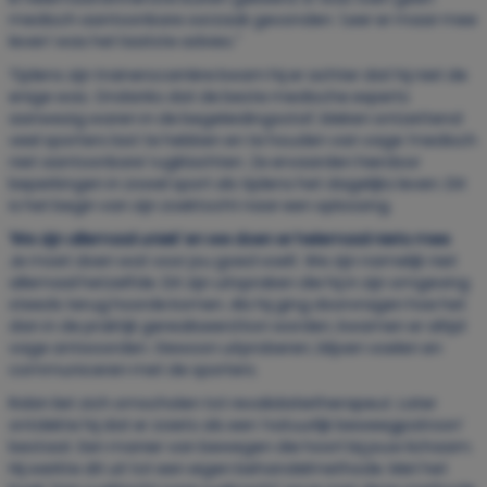
medisch aantoonbare oorzaak gevonden. ‘Leer er maar mee
leven’ was het laatste advies.”
Tijdens zijn trainerscarrière kwam hij er achter dat hij niet de
enige was. Ondanks dat de beste medische experts
aanwezig waren in de begeleidingsstaf, bleken ontzettend
veel sporters last te hebben en te houden van vage ‘medisch
niet aantoonbare’ rugklachten. Ze ervaarden hierdoor
beperkingen in zowel sport als tijdens het dagelijks leven. Dit
is het begin van zijn zoektocht naar een oplossing.
‘We zijn allemaal uniek’ en we doen er helemaal niets mee
Je moet doen wat voor jou goed voelt. We zijn namelijk niet
allemaal hetzelfde. Dit zijn uitspraken die hij in zijn omgeving
steeds terug hoorde komen. Als hij ging doorvragen hoe het
dan in de praktijk gerealiseerd kon worden, kwamen er altijd
vage antwoorden. Gewoon uitproberen, blijven voelen en
communiceren met de sporters.
Robin liet zich omscholen tot revalidatietherapeut. Later
ontdekte hij dat er zoiets als een ‘natuurlijk beweegpatroon’
bestaat. Een manier van bewegen die hoort bij jouw lichaam.
Hij werkte dit uit tot een eigen behandelmethode. Met het