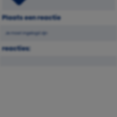
Plaats een reactie
Je moet ingelogd zijn
reacties: