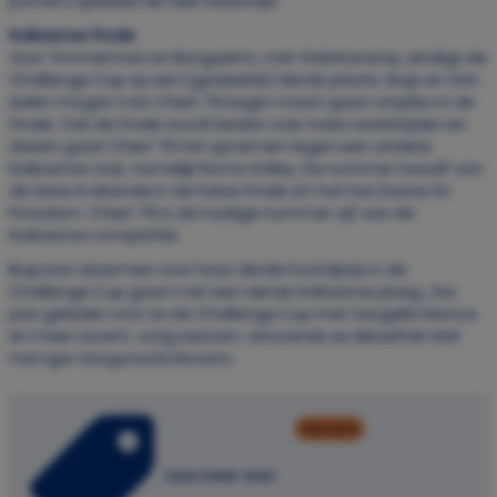
punten) speelde de hele wedstrijd.
Italiaanse finale
Voor Timmerman en Bongaerts, met Galatasaray, eindigt de
Challenge Cup op een (gedeelde) derde plaats. Buijs en Van
Aalen mogen met Chieri ‘76 begin maart gaan strijden in de
finale. Ook de finale wordt beslist over twee wedstrijden en
daarin gaat Chieri ‘76 het opnemen tegen een andere
Italiaanse club, namelijk Roma Volley. De nummer twaalf van
de Serie A rekende in de halve finale af met het Duitse SC
Potsdam. Chieri ‘76 is de huidige nummer vijf van de
Italiaanse competitie.
Buijs kan daarmee voor haar derde hoofdprijs in de
Challenge Cup gaan met een derde Italiaanse ploeg. Zes
jaar geleden won ze de Challenge Cup met Saugella Monza
en meer recent, vorig seizoen, veroverde ze diezelfde titel
met Igor Gorgonzola Novara.
highlights
Lees meer over: