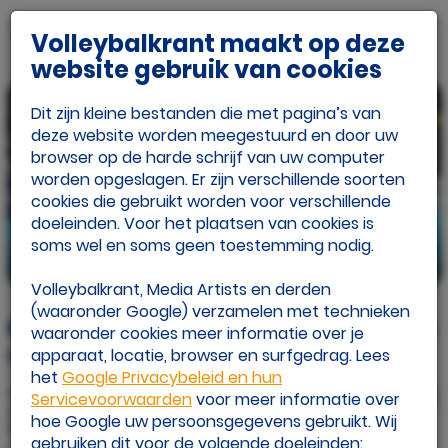
Volleybalkrant maakt op deze
website gebruik van cookies
Dit zijn kleine bestanden die met pagina’s van
deze website worden meegestuurd en door uw
browser op de harde schrijf van uw computer
worden opgeslagen. Er zijn verschillende soorten
cookies die gebruikt worden voor verschillende
doeleinden. Voor het plaatsen van cookies is
soms wel en soms geen toestemming nodig.
beeld: CEV
beeld: CEV
Volleybalkrant, Media Artists en derden
(waaronder Google) verzamelen met technieken
Buijs en Van Aalen naar finale Challenge
waaronder cookies meer informatie over je
Cup
apparaat, locatie, browser en surfgedrag. Lees
het
Google Privacybeleid en hun
Gepubliceerd op
Servicevoorwaarden
voor meer informatie over
do 20 feb. 2025
hoe Google uw persoonsgegevens gebruikt. Wij
Door: Eline Draaisma
gebruiken dit voor de volgende doeleinden: