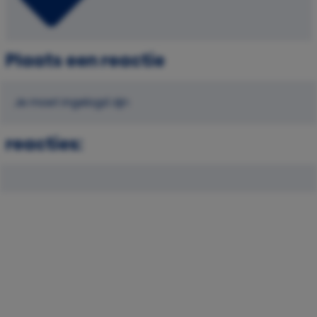
Plaats een reactie
Je moet ingelogd zijn
reacties: