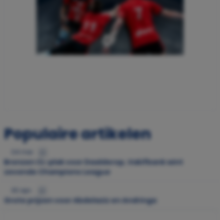
Populaire artikelen
04 mei
Bronzen CL-plak voor Daalderop, Vakifbank wint
zevende Champions League
30 apr.
Grote prijzen voor Abdelaziz en Andringa