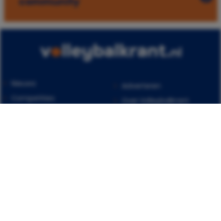
community
Nieuws
Adverteren
Competities
Over Volleybalkrant
Oranje
Vrienden
Beach
Contact
Kalender
© Copyright 2026 Volleybalkrant. Artwork by Media Artists. Powered