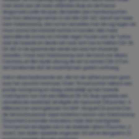
met dank aan de twee uitblinkers Buijs en de Franse
diagonaal Lucille Gicquel, die beiden een handvol punten
voor hun rekening namen in set één (25-22). Vanaf set twee
nam Galatasaray, dat na het setverlies met de rug tegen de
muur stond, het initiatief echter in handen. Met meer
aanvallende scores en minder eigen fouten wist de Turkse
club de tweede en derde set naar zich toe te trekken (20-25,
23-25). In de spannende vierde set was het stuivertje
wisselen, maar wist Galatasaray aan de hand van Alexia
Carutasu en Ilkin Aydin alsnog de set te winnen (25-27) en
dat betekende dat de wedstrijd een
golden set
kreeg.
Ook in deze beslissende set, die tot de vijftien punten gaat,
was het verschil minimaal. Chieri ‘76 had echter telkens een
puntje voorsprong en sloeg uiteindelijk op het tweede
matchpoint toe met een killblock (15-13). Buijs speelde een
uitstekende wedstrijd, eindigde als topscorer (25 punten, 4
killblocks) en werd gekozen tot MVP. Gicquel (24 punten) en
de Servische passer-loper Katerina Lazovic van Galatasaray
(21 punten) scoorden eveneens meer dan twintig keer.
Timmerman eindigde ook in de dubbele cijfers (11 punten, 2
aces). Van Aalen speelde ongeveer 3,5 set en Bongaerts (3