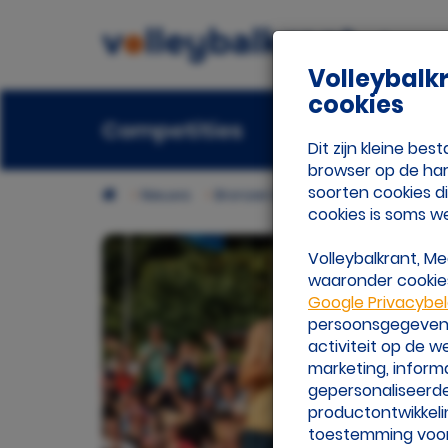
Volleybalk
cookies
Competities
Beach
Ora
Dit zijn kleine b
browser op de har
soorten cookies d
Nieuws
Bronzen EK-medaille voor Brouwe
cookies is soms w
Volleybalkrant, M
waaronder cookies
Google Privacybe
persoonsgegevens 
activiteit op de 
marketing, inform
gepersonaliseerde
productontwikkeli
toestemming voor