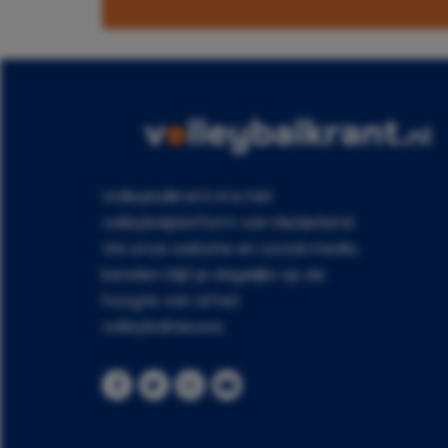
Volleybalkrant.nl is hét
volleybalplatform van Nederland.
Via onze website en social media
kanalen blijf je dagelijks op de
hoogte van al het
volleybalnieuws.