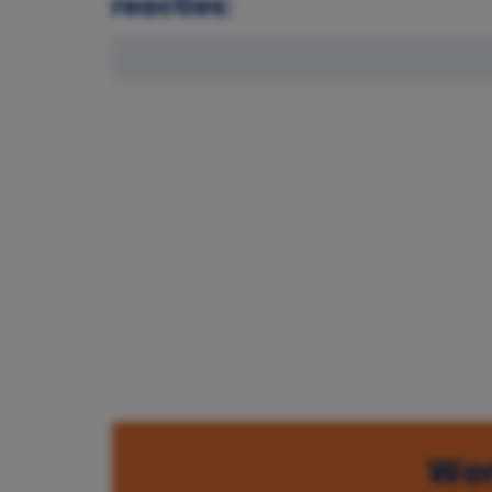
reacties:
Wor