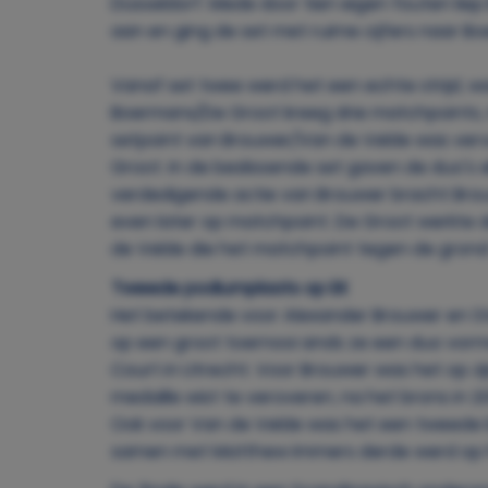
Düsseldorf. Mede door tien eigen fouten lie
aan en ging de set met ruime cijfers naar 
Vanaf set twee werd het een echte strijd, w
Boermans/De Groot kreeg drie matchpoints, 
setpoint van Brouwer/Van de Velde was vervo
Groot. In de beslissende set gaven de duo's 
verdedigende actie van Brouwer bracht Bro
even later op matchpoint. De Groot werkte
de Velde die het matchpoint tegen de grond sl
Tweede podiumplaats op EK
Het betekende voor Alexander Brouwer en S
op een groot toernooi sinds ze een duo vorme
Court in Utrecht. Voor Brouwer was het op zij
medaille wist te veroveren, na het brons in
Ook voor Van de Velde was het een tweede b
samen met Matthew Immers derde werd op he