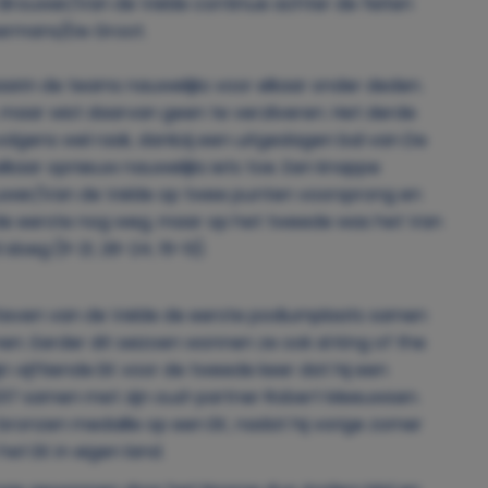
p Brouwer/Van de Velde continue achter de feiten
Boermans/De Groot.
aarin de teams nauwelijks voor elkaar onder deden.
maar wist daarvan geen te verzilveren. Het derde
lgens wel raak, dankzij een uitgeslagen bal van De
elkaar opnieuw nauwelijks iets toe. Een knappe
uwer/Van de Velde op twee punten voorsprong en
 de eerste nog weg, maar op het tweede was het Van
oeg (11-21, 26-24, 15-13).
teven van de Velde de eerste podiumplaats samen
n. Eerder dit seizoen wonnen ze ook al King of the
n vijftiende EK voor de tweede keer dat hij een
 2017 samen met zijn oud-partner Robert Meeuwsen.
ronzen medaille op een EK, nadat hij vorige zomer
t EK in eigen land.