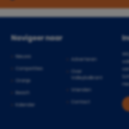
Navigeer naar
I
Wil
Nieuws
Adverteren
vol
Competities
va
Over
Sch
Volleybalkrant
Oranje
nie
Vrienden
Beach
Contact
Kalender