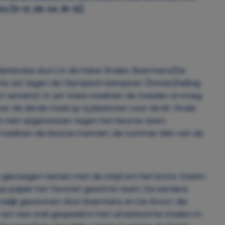
(11-21, 26-24, 15-13).
erlandse duo's in de halve finales. Boermans/De
erste set tegen de Olympisch kampioen Åhman/Hellvig
in setwinst. In set twee maakten de Zweden al vroeg
or de derde maal op rij plaatsten voor de EK-finale
ren niet opgewassen tegen het Noorse team
d maakten de Noorse mannen, de nummer één van de
genoegen nemen met de strijd om het brons. Daarin
p papier het favoriet geachte team. De eerdere
elijk gewonnen door Boermans en De Groot, die
 set was snel gespeeld in het uitverkochte stadion in