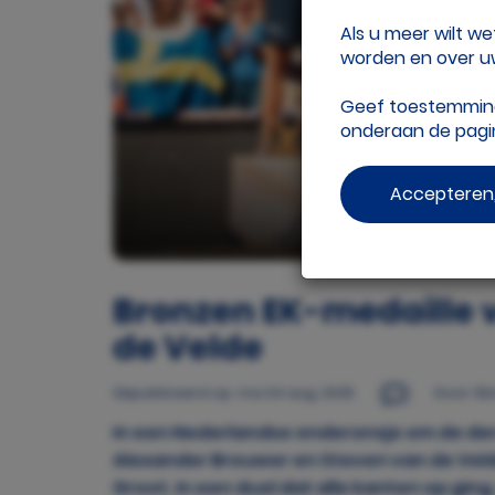
Als u meer wilt w
worden en over uw
Geef toestemming 
onderaan de pag
Accepteren,
Bronzen EK-medaille 
de Velde
Gepubliceerd op
ma 04 aug. 2025
Door: El
In een Nederlandse onderonsje om de der
Alexander Brouwer en Steven van de Vel
Groot. In een duel dat alle kanten op ging