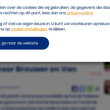
eten over de cookies die wij gebruiken, de gegevens die d
 rechten op dit punt, lees dan ons
privacy policy
of stel uw eigen keuze in. U kunt uw voorkeuren opnieu
ina op
cookie-instellingen.
te klikken.
 ga naar de website
P
beeld: CEV
voor Brouwer en Van
Terug
ine Draaisma
de plaats en bronzen medaille op het EK hebben
de gewonnen van Stefan Boermans en Yorick de
, trok Brouwer/Van de Velde in drie sets aan het