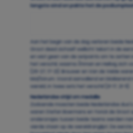
langste eind en pakte het de podiumplaats 
Aan het begin van de dag verloren beide Ned
Groot deed zichzelf wellicht tekort in de e
en wist geen van de setpoints om te zetten 
het verschil, waarna Åhman en Hellvig zich vo
(25-27, 17-21). Brouwer en Van de Velde wa
Mol/Sörum. Vooral aanvallend en blokkeren
wereld, in twee sets het verschil (21-17, 21-11).
Nederlandse strijd om medaille
Zodoende moesten beide Nederlandse duo's 
waren Stefan Boermans en Yorick de Groot o
onderonsjes tussen beide teams werden nam
vierde staan op de wereldranglijst. De eerste