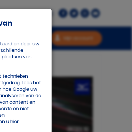
rant.nl
Contact
 van
Mijn account
stuurd en door uw
schillende
t plaatsen van
t technieken
rfgedrag. Lees het
r hoe Google uw
 analyseren van de
n van content en
eerde en niet
 en
en u hier