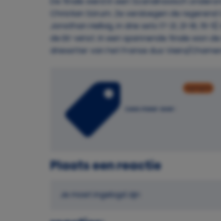
De finale werd in een Scandinavisch ondero
Christian Sörum. Ze versloegen de regeren
Jonathan Hellvig, in drie sets 17-21, 21-16, 15
de EK-winst. In een spannende finale won de
driesetter van het Franse duo Vieira/Chamerea
highlights
Lees meer over:
Plaats een reactie
Je moet ingelogd zijn