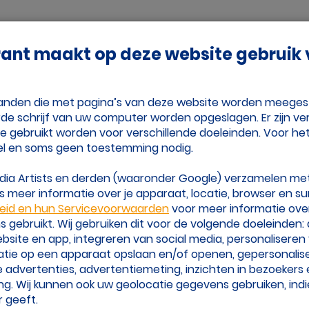
Adverteren
Vrienden
Over Volleybalk
rant maakt op deze website gebruik
nje
Tijd Voor Volleybal
estanden die met pagina’s van deze website worden meege
de schrijf van uw computer worden opgeslagen. Er zijn ver
ie gebruikt worden voor verschillende doeleinden. Voor he
r en Van de Velde
el en soms geen toestemming nodig.
edia Artists en derden (waaronder Google) verzamelen me
 meer informatie over je apparaat, locatie, browser en su
leid en hun Servicevoorwaarden
voor meer informatie ove
gebruikt. Wij gebruiken dit voor de volgende doeleinden:
website en app, integreren van social media, personalisere
atie op een apparaat opslaan en/of openen, gepersonalis
 advertenties, advertentiemeting, inzichten in bezoekers
ng. Wij kunnen ook uw geolocatie gegevens gebruiken, indi
 geeft.