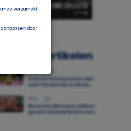
aarmee verzameld
w aanpassen door
opulaire artikelen
05 aug.
Stam en Schoon beter dan
ooit? Goud in Rio is derde
medaille op rij
06 jul.
Boermans/Brouwer pakken
goud in Gstaad! Brons voor
Stam/Schoon