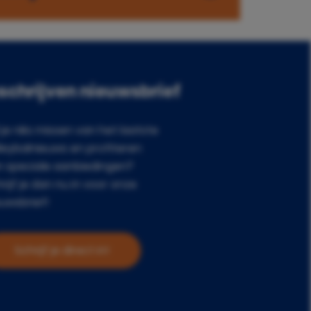
nschrijven nieuwsbrief
 je niks missen van het laatste
leybalnieuws en profiteren
n speciale aanbiedingen?
rijf je dan nu in voor onze
uwsbrief!
Schrijf je direct in!