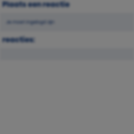
Plaats een reactie
Je moet ingelogd zijn
reacties: