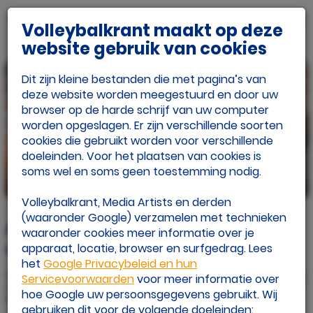
Volleybalkrant maakt op deze
website gebruik van cookies
Dit zijn kleine bestanden die met pagina’s van
deze website worden meegestuurd en door uw
browser op de harde schrijf van uw computer
worden opgeslagen. Er zijn verschillende soorten
cookies die gebruikt worden voor verschillende
doeleinden. Voor het plaatsen van cookies is
soms wel en soms geen toestemming nodig.
beeld: Ronald Hoogendoorn
Volleybalkrant, Media Artists en derden
(waaronder Google) verzamelen met technieken
Apollo 8 wint tweede beker in
waaronder cookies meer informatie over je
clubgeschiedenis
apparaat, locatie, browser en surfgedrag. Lees
het
Google Privacybeleid en hun
Gepubliceerd op
Servicevoorwaarden
voor meer informatie over
ma 01 apr. 2024
hoe Google uw persoonsgegevens gebruikt. Wij
Door: Eline Draaisma
gebruiken dit voor de volgende doeleinden: