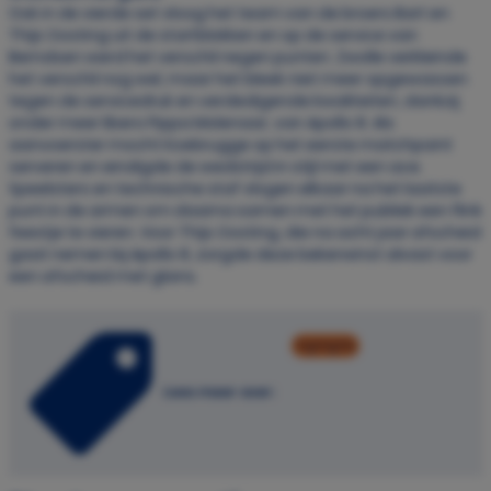
Ook in de vierde set vloog het team van de broers Bart en
Thijs Oosting uit de startblokken en op de service van
Berndsen werd het verschil negen punten. Zwolle verkleinde
het verschil nog wel, maar het bleek niet meer opgewassen
tegen de servicedruk en verdedigende kwaliteiten, dankzij
onder meer libero Pippa Molenaar, van Apollo 8. Als
aanvoerster mocht Koebrugge op het eerste matchpoint
serveren en eindigde de wedstrijd in stijl met een ace.
Speelsters en technische staf vlogen elkaar na het laatste
punt in de armen om daarna samen met het publiek een flink
feestje te vieren. Voor Thijs Oosting, die na acht jaar afscheid
gaat nemen bij Apollo 8, zorgde deze bekerwinst alvast voor
een afscheid met glans.
highlights
Lees meer over: