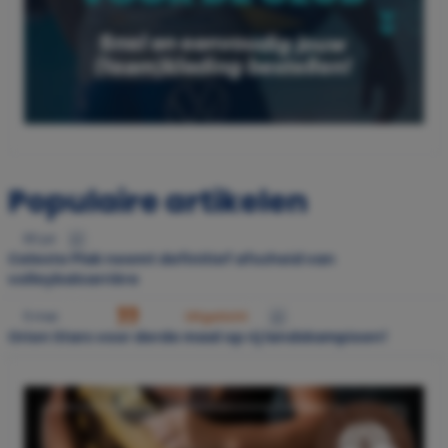
Populaire artikelen
30 jul.
Celeste Plak neemt definitief afscheid van
volleybalcarrière
11 mei
Uitgelicht
Orion Stars voor derde maal op rij landskampioen!