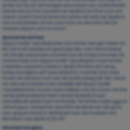
einde van de set. Een knappe serviceserie van Jorieke Bodde
keerde het tij in het voordeel van Apollo 8. De time-outs van
trainer-coach Pascal Veneman wisten de serie van Apollo 8
niet te doorbreken en het was Lotte van der Horst die het
tweede setpoint wist te scoren.
Spannende slotfase
Djopzz Zwolle Topvolleybal liet zich echter niet gek maken en
liet ook in de tweede set goed spel zien, met name dankzij
Jet Kok die veel punten scoorde voor de Zwolse formatie. De
setwinst leek voor Djopzz Zwolle Topvolleybal, maar het liet
meerdere setpoints onbenut. Apollo 8 knokte zich terug,
kreeg vervolgens zelf twee setpoints, maar liet door twee
fouten de setwinst toch aan de Zwolse ploeg (26-28). Vanaf
set drie werd steeds meer duidelijk dat Djopzz Zwolle
Topvolleybal het vooral moest hebben van de scores van Kok,
terwijl spelverdeelster Marit Zander bij Apollo 8 veel
aanvallende opties had met Bodde, Ten Brinke, Koebrugge en
Jette Kuipers. Hoewel het verschil in de derde set niet groot
was, ging de setwinst dankzij een ace van invalster Lina
Berndsen naar Apollo 8 (25-22).
Afscheid met glans