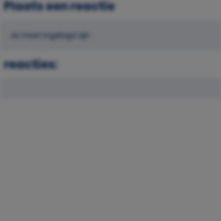
Plaats een reactie
Je moet ingelogd zijn
reacties: