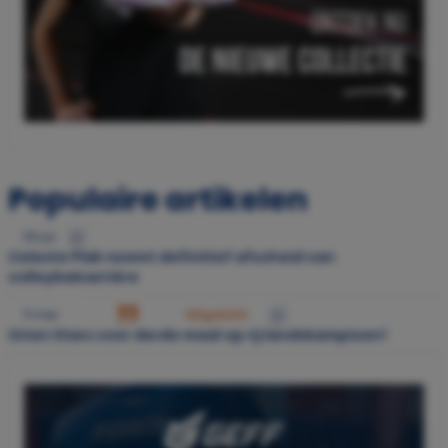
Populaire artikelen
30 jul.
Celeste Plak neemt definitief afscheid van
volleybalcarrière
11 mei
Uitgelicht
Orion Stars voor derde maal op rij landskampioen!