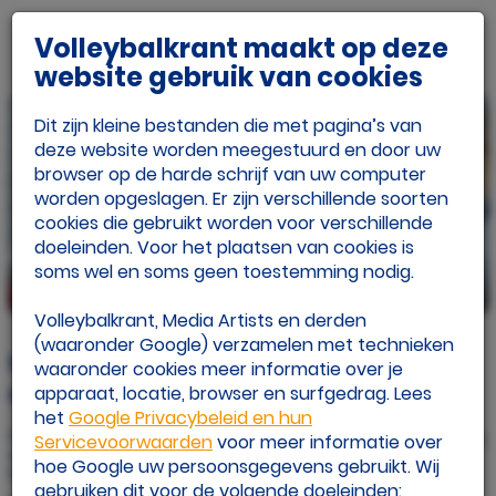
Volleybalkrant maakt op deze
website gebruik van cookies
Dit zijn kleine bestanden die met pagina’s van
deze website worden meegestuurd en door uw
browser op de harde schrijf van uw computer
worden opgeslagen. Er zijn verschillende soorten
cookies die gebruikt worden voor verschillende
doeleinden. Voor het plaatsen van cookies is
soms wel en soms geen toestemming nodig.
beeld: Ronald Hoogendoorn
Volleybalkrant, Media Artists en derden
(waaronder Google) verzamelen met technieken
Sliedrecht Sport brengt spanning in
waaronder cookies meer informatie over je
strijd om landskampioenschap terug
apparaat, locatie, browser en surfgedrag. Lees
het
Google Privacybeleid en hun
Gepubliceerd op
Servicevoorwaarden
voor meer informatie over
wo 30 apr. 2025
hoe Google uw persoonsgegevens gebruikt. Wij
Door: Eline Draaisma
gebruiken dit voor de volgende doeleinden: