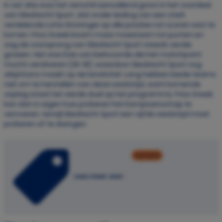
In set drie was het verschil aanvallend groot in het voordeel
van Sliedrecht Sport, dat onder leiding van een sterk
verdelende Lotte Groninger op alle posities tot scoren wist te
komen. Friso Sneek kwam maar moeizaam tot punten en
zag de voorsprong van Sliedrecht Sport steeds verder
groeien. Het was Evie van Kerkvoorde die het matchpoint
mocht verzilveren (25-18), waardoor Sliedrecht Sport nog
altijd kans maakt op de landstitel. Lang hebben beide teams
niet om te herstellen van deze wedstrijd, want komende
vrijdag staat het vierde duel op het programma. Friso Sneek
kan dan in eigen huis proberen het kampioenschap te
veroveren, terwijl Sliedrecht Sport een vijfde wedstrijd moet
proberen af te dwingen.
highlights
Lees meer over: