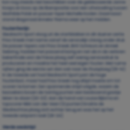
kon nog steeds niet beschikken over de geblesseerde Janne
Koops en koos op de liberopositie voor een afwisseling tussen
Mathilde Polak en passer-loper Michelle Koolen. Daarnaast
stond diagonaal Anneke Ykema weer op het midden.
Foutenfestijn
Sliedrecht Sport vloog uit de startblokken in dit duel en zette
Friso Sneek met name vanaf de servicelijn stevig onder druk.
De passer-lopers van Friso Sneek, Britt Schreurs en Anniek
Siebring, hadden het passend lastig en net als in de verloren
bekerfinale wist de Friese ploeg zelf weinig servicedruk te
produceren en maakte het heel veel eigen fouten. Met ruime
cijfers ging de eerste set dan ook naar de thuisploeg (25-14).
In de tweede set had Sliedrecht Sport juist de hoge
foutenlast, maar had Friso Sneek nog altijd moeite om tot
scoren te komen. Een spannende strijd volgde, waarin de
bezoekers boven de twintig punten een beslissend gaatje
leken te slaan (20-23). Aan de hand van Louise Bijlsma en
topscorer Nikki van der Veen (12 punten) knokte de
Sliedrechtse ploeg zich echter terug en was het op het
tweede setpoint raak (26-24).
Vierde wedstrijd