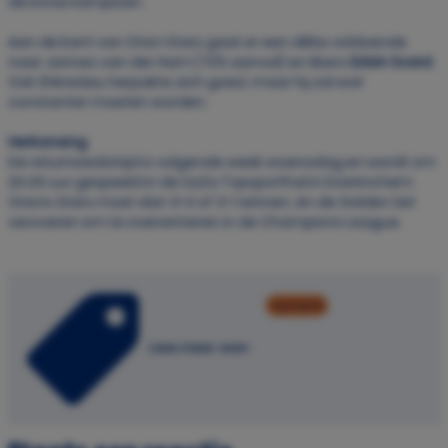
de Estse kampioen.
Aan de kant van Orion Stars gaat er een dikke voldoende
naar Jannes van der Ham (70% aanval) en libero
Edvin Svard
.
Ook Shkredau herpakte zich goed, maar hij zal wat
constanter moeten worden.
Herkansing
De returnwedstrijd is volgende week woensdag en wordt om
20.00 uur gespeeld in de SaZa Topsporthal in Doetinchem.
Orions Stars moet dan 3-0 of 3-1 winnen, én de Golden Set
veroveren om te overwinteren in de Champions League.
highlights
Lees meer over: