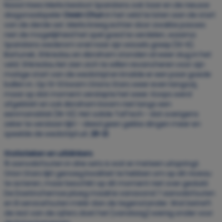
Naast Kees Merkx besloot Sparidans ook Saar en de nieuwe
diagonaalspeler
Owen Chun
in het veld te laten aan de start
van de derde set. Merkx kreeg echter door zwakke passes
niet de mogelijkheid het spel goed te verdelen, waarna
Sparidans wederom snel naar zijn wissels greep (10-6).
Bartunek, Shkredau en Abraham stonden al weer vlug in het
veld. Shkredau liet zien zich te willen revancheren voor zijn
matige start van de wedstrijd en knalde er een paar goede
ballen in. Op 13-13 kwam Orions Stars weer even langszij,
maar op dat moment verslapte het weer. Koops werd
afgeblokt en ook Abraham kwam niet langs een
eenmansblok (16-13). Het solide TalTech - dat overigens
zeker te verslaan lijkt - deed geen gekke dingen meer en
speelde de wedstrijd uit;
25-21
.
Statistieken en uitblinkers
15 aanvalsfouten in drie sets is wat er meteen uitspringt.
Orion Stars lijkt genoeg kwaliteit te hebben om op dit niveau
te acteren, maar beschikt op dit moment niet over geduld.
De Doetinchemse ploeg maakte vanavond 7 aanvalsfouten
en 8 servicefouten méér dan de tegenstander. Wat betreft
de rest van de cijfers doet het (vandaag) weinig onder voor