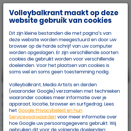
Volleybalkrant maakt op deze
website gebruik van cookies
Dit zijn kleine bestanden die met pagina’s van
deze website worden meegestuurd en door uw
browser op de harde schrijf van uw computer
worden opgeslagen. Er zijn verschillende soorten
cookies die gebruikt worden voor verschillende
doeleinden. Voor het plaatsen van cookies is
soms wel en soms geen toestemming nodig.
beeld: CEV
Volleybalkrant, Media Artists en derden
(waaronder Google) verzamelen met technieken
Orion Stars verliest eerste CL-duel met
waaronder cookies meer informatie over je
3-0
apparaat, locatie, browser en surfgedrag. Lees
het
Google Privacybeleid en hun
Gepubliceerd op
Servicevoorwaarden
voor meer informatie over
do 19 sep. 2024
hoe Google uw persoonsgegevens gebruikt. Wij
Door: Redactie Volleybalkrant.nl
gebruiken dit voor de volgende doeleinden: