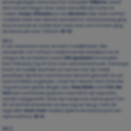
binnengeslagen werd door hun sterspeler
Williams
. Vanaf
dat moment begon Orion Stars aanvallende fouten te
maken.
Koops, Shkredau
en ook
Abraham
(die sterk startte)
maakten ieder een directe aanvalsfout. De Estse ploeg ging
erop en erover en mede door twee aces van hun kant ging
de eerste set naar TalTech;
25-20
.
Set 2
In set twee kwam Orion al snel in moeilijkheden. Elke
serveerder van TalTech maakte wel een breakpunt
en al
vroeg in de set besloot coach
Dirk Sparidans
te wisselen.
Eerst Shkredau (op 10-5) en niet veel later Bartunek. Ook Koops
kwam er moeilijk doorheen en samen met zijn mede
pass/loper Abraham werd hij naar de bank gehaald. De set
was inmiddels al gelopen, maar het ‘nieuwe’ Orion Stars liet
nog een paar goede dingen zien.
Kees Merkx
vond
Van der
Ham
een aantal keer goed en maar liefst vijf setpunten
werden weggewerkt. Maar de marge was veel te groot (24-
16). Al vechtend kwamen ze dus nog ver terug, maar de
ingevallen
Kevin Saar
maakte tijdens het laatste punt een
nipte voetfout;
25-21
.
Set 3