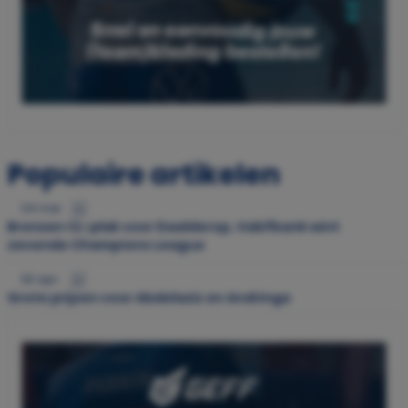
Populaire artikelen
04 mei
Bronzen CL-plak voor Daalderop, Vakifbank wint
zevende Champions League
30 apr.
Grote prijzen voor Abdelaziz en Andringa