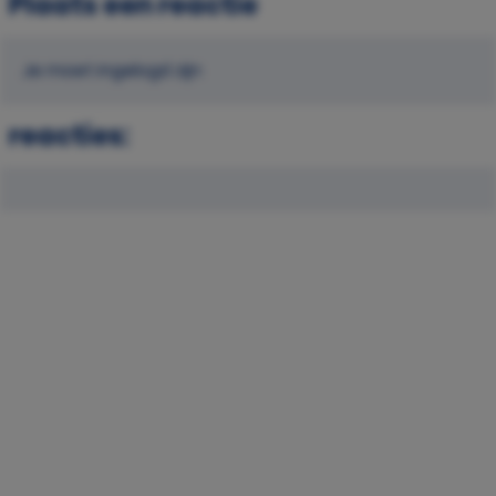
Plaats een reactie
Je moet ingelogd zijn
reacties: