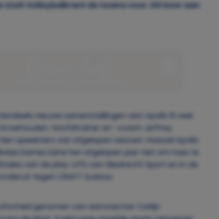
 stelt Volleybalkrant de teams voor. Dit keer aan
ndeels nieuwe samenstellingen wist Apollo 8 veel
n te behouden. Hoofdtrainer en -coach Jeffrey
ien speelsters van afgelopen seizoen. Hoewel Apollo
ivisie Dames lukte het afgelopen jaar niet om mee te
finales van de play-offs van Sliedrecht Sport en in de
t onderuit tegen CRAFT Sudosa.
 afscheid genomen van aanvoerster Carlijn
 Kyara de Maar. Koebrugge speelde zeven seizoenen