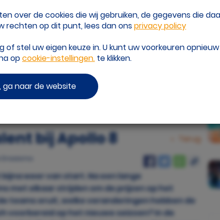
eten over de cookies die wij gebruiken, de gegevens die d
 rechten op dit punt, lees dan ons
privacy policy
of stel uw eigen keuze in. U kunt uw voorkeuren opnieu
ina op
cookie-instellingen.
te klikken.
 ga naar de website
P
onald Hoogendoorn
ent bij Apollo 8
Terug
ne Draaisma
 bijna weer van start. Na een lange
 met elkaar strijden om de prijzen op het
de teams eruit, welke veranderingen hebben de
ch voorbereid op het nieuwe seizoen? In de