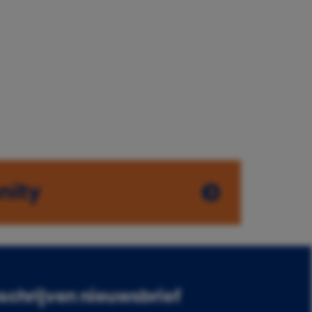
nity
nschrijven nieuwsbrief