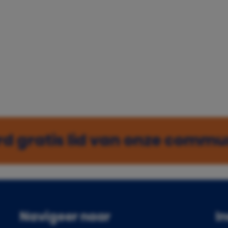
d gratis lid van onze commu
Navigeer naar
I