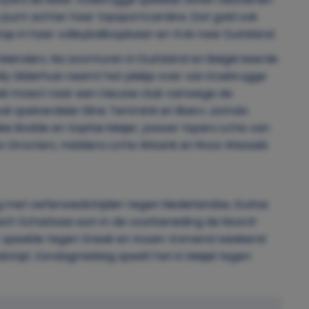
 punt achter haar topsportcarrière. Dat gold ook
ap in haar volleyballoopbaan en trok naar Duitsland.
Meinders. Na avonturen in Duitsland en België keerde
y Silderhuis neemt het plekje over van Koebrugge
k moest naar een nieuwe club vanwege de
ok spelverdeler Eline Temmink en libero Jorinda
eke Bodde en Sophie Meijer, passer-lopers Lotte van
os Grooters, middens Lotte Wissink en Roos Wessels
ng met oefenwedstrijden tegen Nederlandse, Duitse
ach Scharbaai won in de voorbereiding de Noord-
r speelde tegen Sneek en Assen. Komend weekend
strijd. Zondagmiddag speelt het in Meijel tegen