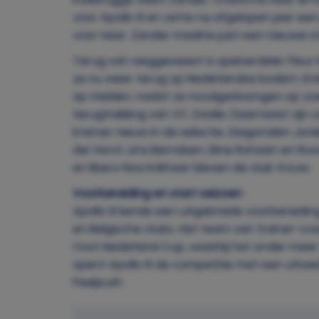
voor Apollo 8 en zette na afgelopen jaar een
voor Haar. Zander maakte juist een nieuwe st
Terug van weggeweest is spelverdeler Fleur 
ze nu weer terug op Nederlandse bodem. Emil
op midden, nadat ze noodgedwongen op zoe
terugtrekking van VC Zwolle. Daarnaast zijn o
Kremer nieuw in de selectie. Diagonalen Jori
der Horst, Lina Berndsen, Eline Rohaan en Ro
en libero Noa Krikhaar bleven de club trouw.
Voorbereiding en start seizoen
Apollo 8 kende een uitgebreide voorbereidi
en Belgische clubs. Het team van trainer-co
Oost Nederland Cup, waarbij het onder mee
opent Apollo 8 de competitie met een uitwed
Peelpush.