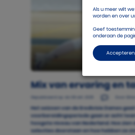
Als u meer wilt w
worden en over uw
Geef toestemming 
onderaan de pag
Accepteren,
beeld: R
Mix van ervaring en tal
Gepubliceerd op
do 09 okt. 2025
Door: Eli
Het seizoen van de Eredivisie Dames gaat
voorbereidingsperiode gaan er acht teams
hoogste niveau van Nederland. Hoe zien 
selecties doorstaan en hoe hebben ze zi