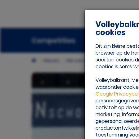
Volleybalk
cookies
Competities
Beach
Ora
Dit zijn kleine b
browser op de har
soorten cookies d
Nieuws
Mix van ervaring en talent bij Apol
cookies is soms w
Volleybalkrant, M
waaronder cookies
Google Privacybe
persoonsgegevens 
activiteit op de 
marketing, inform
gepersonaliseerde
productontwikkeli
toestemming voor