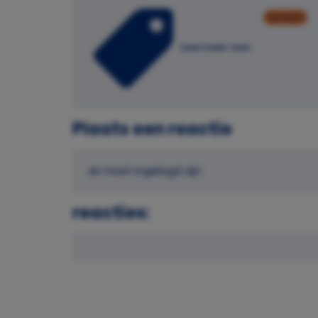
highlights
Lees meer over:
Plaats een reactie
Je moet ingelogd zijn
reacties: