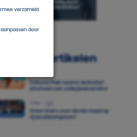
aarmee verzameld
w aanpassen door
opulaire artikelen
30 jul.
Celeste Plak neemt definitief
afscheid van volleybalcarrière
11 mei
Orion Stars voor derde maal op
rij landskampioen!