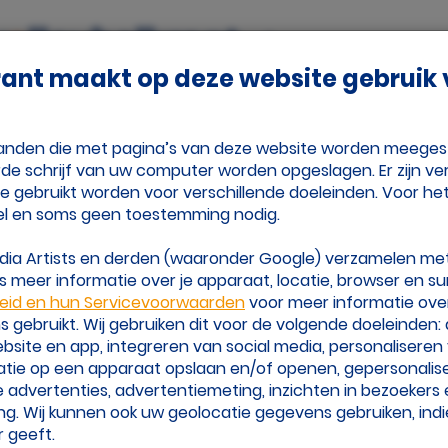
Adverteren
Vrienden
Over Volleybalk
rant maakt op deze website gebruik
nje
Tijd Voor Volleybal
estanden die met pagina’s van deze website worden meege
de schrijf van uw computer worden opgeslagen. Er zijn ver
ie gebruikt worden voor verschillende doeleinden. Voor he
lo 8
el en soms geen toestemming nodig.
edia Artists en derden (waaronder Google) verzamelen me
 meer informatie over je apparaat, locatie, browser en su
leid en hun Servicevoorwaarden
voor meer informatie ove
gebruikt. Wij gebruiken dit voor de volgende doeleinden:
website en app, integreren van social media, personalisere
atie op een apparaat opslaan en/of openen, gepersonalis
 advertenties, advertentiemeting, inzichten in bezoekers
ng. Wij kunnen ook uw geolocatie gegevens gebruiken, indi
 geeft.