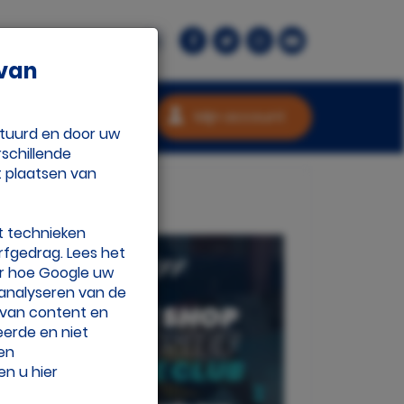
rant.nl
Contact
 van
Mijn account
stuurd en door uw
schillende
t plaatsen van
t technieken
rfgedrag. Lees het
r hoe Google uw
 analyseren van de
n van content en
eerde en niet
 en
en u hier