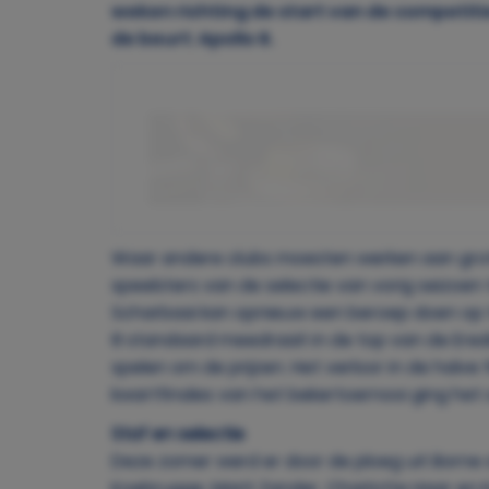
weken richting de start van de competitie
de beurt: Apollo 8.
Waar andere clubs moesten werken aan grote
speelsters van de selectie van vorig seizoe
Scharbaai kan opnieuw een beroep doen op t
8 standaard meedraait in de top van de Ered
spelen om de prijzen. Het verloor in de halve 
kwartfinales van het bekertoernooi ging he
Staf en selectie
Deze zomer werd er door de ploeg uit Borne
Koebrugge, Marit Zander, Charlotte Haar en