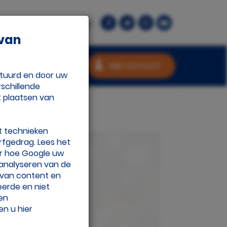
rant.nl
Contact
 van
Mijn account
stuurd en door uw
schillende
t plaatsen van
t technieken
rfgedrag. Lees het
r hoe Google uw
 analyseren van de
n van content en
eerde en niet
 en
en u hier