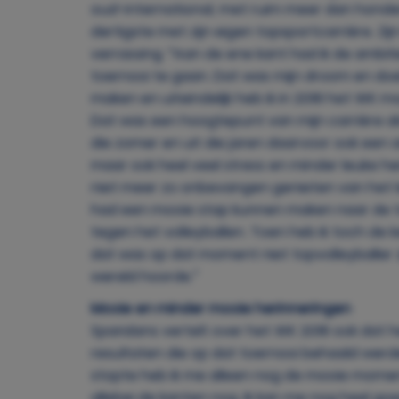
oud-international, met ruim meer dan honderd
dertigste met zijn eigen topsportcarrière. Z
verrassing. “Aan de ene kant had ik de ambit
toernooi te gaan. Dat was mijn droom en do
maken en uiteindelijk heb ik in 2018 het WK
Dat was een hoogtepunt van mijn carrière als 
die zomer en uit die jaren daarvoor ook een
maar ook heel veel stress en minder leuke h
niet meer zo onbevangen genieten van het leve
had een mooie stap kunnen maken naar de top
tegen het volleyballen. Toen heb ik toch de 
dat was op dat moment niet topvolleyballer zi
wereld hoorde.”
Mooie en minder mooie herinneringen
Sparidans vertelt over het WK 2018 ook dat h
resultaten die op dat toernooi behaald werden
stopte heb ik me alleen nog de mooie momenten
allebei de kanten nog. Ik kan me nog heel g