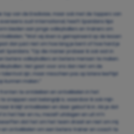
e top van de Eredivisie, maar ook met de toppers van
veneens oud-international, heeft Sparidans Njoi
m bieden aan jonge volleyballers en trainers om
 ontwikkelen. “Wat wij doen is geïnspireerd op de lessen
gaat dan juist niet om hoe lang je bent of hoe hard je
lt Sparidans. “Op die manier probeer ik ook wat in
en betere volleyballers en betere mensen te maken.
olleyballen. Het gaat voor ons dan niet om de
talentvol zijn, maar misschien pas op latere leeftijd
top kunnen maken.”
lei fronten te ontdekken en ontwikkelen in het
 te snappen wat belangrijk is, waardoor ik ook mijn
 maar ik blijf ontwikkelen en daar geloof ik in. Als je dat
 in het hier en nu, mezelf uitdagen en uit m’n
 beseffen dat het om het team draait en niet om mij
eren en ontwikkelen om een betere trainer en coach te