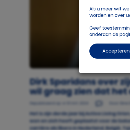
Als u meer wilt w
worden en over uw
Geef toestemming 
onderaan de pag
Accepteren,
beeld: R
Dirk Sparidans over zij
wil graag zien dat het 
Gepubliceerd op
vr 01 mrt. 2024
Door: Elin
Het is zijn derde jaar bij Active Living Ori
won en zich heeft geplaatst voor de beker
carrière als libero in Nederland, België, 