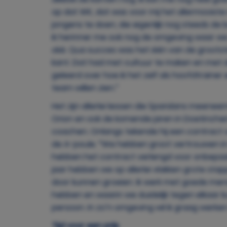
op dat WK, dat was voor mij het allermooiste
jongens te doen, die eigenlijk nog steeds d
ik herinner me ook nog de omgeving waar we
oké. Qua succes was het één van de grootst
kant. Dat had met cultuur te maken en met 
geleerd over hoe ik het zelf als hoofdtrainer e
team willen zien.”
Het zijn allerlei lessen die Sparidans meeneemt
Orion en ook de komende jaren in Doetinchem
coachen. Onlangs tekende hij een contract 
de A-poule. “We hebben groot vertrouwen in 
hebben het contract verlengd voor onbepaalde
jaar hebben we op allerlei vlakken grote s
door kunnen groeien. Ik werk met goede mens
hebben en waarin we duidelijk tegen elkaar k
persoon. In zo’n omgeving wil ik graag werken
Tijd voor een prijs