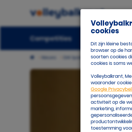
Volleybalk
cookies
Competities
Beach
Ora
Dit zijn kleine b
browser op de har
soorten cookies d
Nieuws
Dirk Sparidans over zijn kijk op vol
cookies is soms w
Volleybalkrant, M
waaronder cookies
Google Privacybe
persoonsgegevens 
activiteit op de 
marketing, inform
gepersonaliseerde
productontwikkeli
toestemming voor