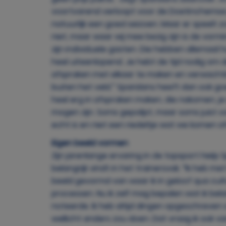
voortvarend verloopt voor de Doetinchemse plo
natuurlijk een goed seizoen. Maar er speelt z
niet, maar waar wij mee bezig zijn is de vorm
zijn individuele gasten. Die hebben allemaal 
heel uiteenlopend. Je hebt de tijd nodig om 
afspraken met elkaar te maken en verwachtin
buiten het veld.” Sparidans heeft dan ook goed
heel erg in afspraken maken, die nakomen, j
mogen zijn. Soms gepolijst, maar soms juist o
echt is en niet een riedeltje wat we komen a
Eigen beeld vormen
Zijn jarenlange ervaring in de topsport hielp S
belangrijk vindt in het trainersvak. “Ik heb
beeld gevormd van waar ik in geloof qua cult
processen. Nu ik zelf mag bepalen wat ik bela
noteerde. Ik heb altijd dingen opgeschreven 
wellicht anders zou doen. Dat vraag ik ook van 