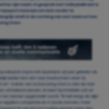
hter zijn naam. In gesprek met Volleybalkrant is
 de topsport meenam om zich verder te
langrijk vindt in de vorming van een team en hoe
iving Orion.
opvolleybal stopte Dirk Sparidans vijf jaar geleden als
delijk leidde hem dat naar Doetinchem waar hij
en -trainer van Active Living Orion is. Met de club
 uitstekend seizoen, al weet hij inmiddels ook uit
het seizoen opgemaakt wordt. “Ik heb langs de zijlijn
 de reguliere competitie en A-poule wonnen, maar
Al beaamt hij ook dat het huidige seizoen meer dan