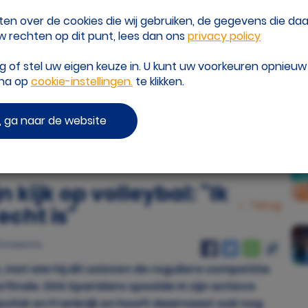
eten over de cookies die wij gebruiken, de gegevens die d
 rechten op dit punt, lees dan ons
privacy policy
of stel uw eigen keuze in. U kunt uw voorkeuren opnieu
ina op
cookie-instellingen.
te klikken.
 ga naar de website
P
onald Hoogendoorn
n kijk op volleybal: "Ik
Terug
echt is"
e Draaisma
on, met wie hij dit seizoen de reguliere competitie
finale. Dirk Sparidans speelde in zijn actieve
Tsjechië en Frankrijk en heeft daarnaast ook nog