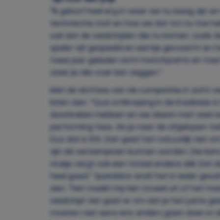
“Ik geloof heel erg in waar we nu bezig zijn
technische staf en hoe we dat tot nu toe he
ook dat de wedstrijden die nu komen, zoals de 
speler vijf gespeeld en eentje gecoacht en h
twee jaar geleden acht matchpoints en toen
waar je niks over kan zeggen.”
Met de slotfase van de competitie in zicht 
laten zien. “Qua ontknoping in de Eredivisie is 
doorbreken hebben en we daarin met veel re
performing fase. Als je naar de afgelopen twi
Dus dat is 10%. Dan gaat het natuurlijk niet 
zijn als we kampioen kunnen worden. Die kans 
stukje vergt ook een totaal andere skill. Dat
heel goed.” Sparidans vindt het in ieder geval 
zien. “Het maakt mij niet zoveel uit of het
wedstrijd. Het gaat er om dat je het juiste ged
moeten niet eens iets anders gaan doen in de