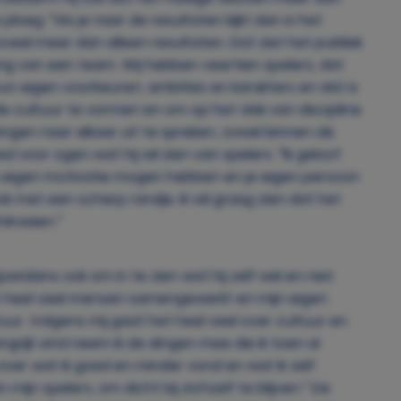
eg: “Als je naar de resultaten kijkt dan is het
oveel meer dan alleen resultaten. Dat ziet het publiek
ing van een team. Wij hebben veertien spelers, dat
hun eigen voorkeuren, ambities en karakters en dat is
de cultuur te vormen en om op het vlak van discipline
gen naar elkaar uit te spreken, zowel binnen als
 voor ogen wat hij wil zien van spelers. “Ik geloof
e eigen motivatie mogen hebben en je eigen persoon
ok met een scherp randje. Ik wil graag zien dat het
fdraaien.”
paridans ook om in te zien wat hij zelf wel en niet
 met heel veel mensen samengewerkt en mijn eigen
uur. Volgens mij gaat het heel veel over cultuur en
ngrijk vind neem ik de dingen mee die ik toen al
over wat ik goed en minder vond en wat ik zelf
mijn spelers, om dicht bij zichzelf te blijven.” De