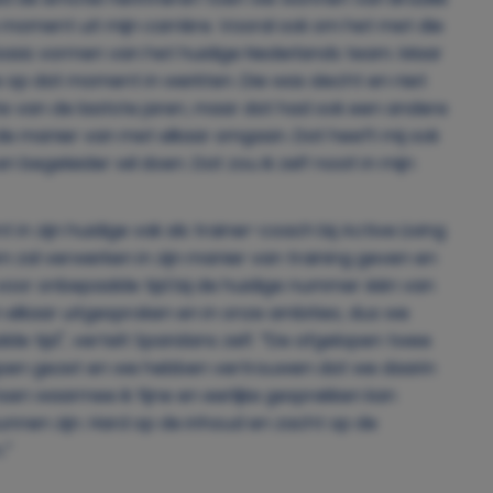
 moment uit mijn carrière. Vooral ook om het met die
e basis vormen van het huidige Nederlands team. Maar
 op dat moment in werkten. Die was slecht en niet
e van de laatste jaren, maar dat had ook een andere
de manier van met elkaar omgaan. Dat heeft mij ook
n begeleider wil doen. Dat zou ik zelf nooit in mijn
 in zijn huidige vak als trainer-coach bij Active Living
 zal verwerken in zijn manier van training geven en
voor onbepaalde tijd bij de huidige nummer één van
elkaar uitgesproken en in onze ambities, dus we
 tijd", vertelt Sparidans zelf. “De afgelopen twee
tappen gezet en we hebben vertrouwen dat we daarin
en waarmee ik fijne en eerlijke gesprekken kan
unnen zijn. Hard op de inhoud en zacht op de
.”