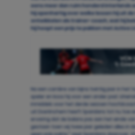
eens meer dan ruim honderd interlands ac
hij openhartig over welke lessen hij uit
ontwikkelen als trainer-coach, wat hij be
hij hoopt een prijs te pakken met Active L
Na een carrière van bijna twintig jaar in het t
speler en koos hij voor een ander pad. Uitein
inmiddels voor het derde seizoen hoofdcoach 
uit Doetinchem heeft Sparidans tot nu toe een
ervaring dat de balans pas aan het einde van 
gestaan toen wij twee jaar geleden alles in
geen prijs pakte,” zegt Sparidans daarover. 