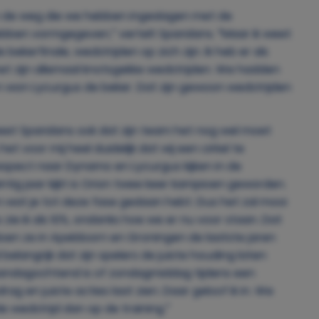
 en de weg die we hebben ingeslagen met de
bben vormgegeven,” vertelt Sparidans. “Maar ik weet
bekerfinale, wedstrijden op zich zijn. Ik heb er als
et zijn allemaal knotsgekke wedstrijden. We hadden
 won Lycurgus de beker. Dat zijn gewoon wedstrijden
weet Sparidans ook dat zijn team het nog wel moet
het voor mij heel duidelijk dat wij een cirkel te
spect naar Dynamo en Lycurgus kijken in de
ntig jaar kijkt is Orion twee keer kampioen geworden.
om wat je tot deze fase gedaan hebt. Dus het zal mooi
zie ik als 10%, ondanks hoe we er nu voor staan. Dat
 doen ze in Apeldoorn en Groningen de laatste jaren
belangrijk dat zijn spelers de juiste houding laten
 maandagochtend is of zondagmiddag tijdens een
rag en juiste acties laat zien. Daar geloof ik in. We
 wedstrijd dan op de training.”