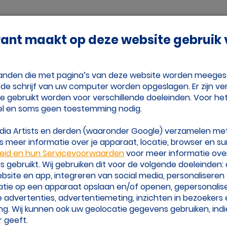
Adverteren
Vrienden
Over Volleybalk
rant maakt op deze website gebruik
nje
Tijd Voor Volleybal
estanden die met pagina’s van deze website worden meege
de schrijf van uw computer worden opgeslagen. Er zijn ver
ie gebruikt worden voor verschillende doeleinden. Voor he
leybal: "Ik wil graag zien dat het echt is"
el en soms geen toestemming nodig.
edia Artists en derden (waaronder Google) verzamelen me
 meer informatie over je apparaat, locatie, browser en su
leid en hun Servicevoorwaarden
voor meer informatie ove
gebruikt. Wij gebruiken dit voor de volgende doeleinden:
website en app, integreren van social media, personalisere
atie op een apparaat opslaan en/of openen, gepersonalis
 advertenties, advertentiemeting, inzichten in bezoekers
ng. Wij kunnen ook uw geolocatie gegevens gebruiken, indi
 geeft.