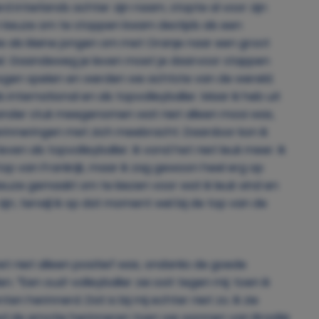
 interlands achter zijn naam, stopte al voor zijn
ijn keuze om te stoppen kwam destijds als een
ie als kleine jongen om met Oranje naar een groot
el. Gaandeweg je leven moet je daarvoor stappen
 mogen spelen en werden we achtste van de wereld.
international en als topvolleyballer. Maar ik heb uit
 ander stuk meegenomen wat niet alleen mooi was,
erinneringen met zich meebracht. Daardoor kon ik
n als topvolleyballer. Ik vond het niet leuk meer. Ik
 van Frankrijk, maar ik zag gewoon heel erg op
keuze gemaakt om te kiezen voor wat ik leuk vind en
jn, terwijl ik op dat moment wel bij de top van de
et niet alleen positief was, ondanks de goede
. “Een oud-volleyballer zei ooit tegen mij: toen ik
 herinnerd. Dat is bij mij echter niet zo. Ik zie
oed de emotie herinneren toen we wonnen van Brazilië