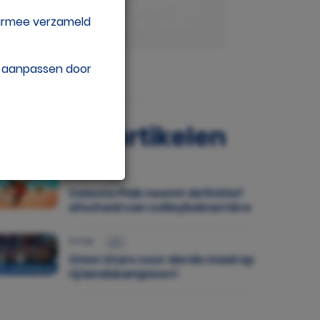
aarmee verzameld
w aanpassen door
opulaire artikelen
30 jul.
Celeste Plak neemt definitief
afscheid van volleybalcarrière
11 mei
Orion Stars voor derde maal op
rij landskampioen!