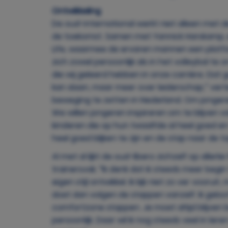
Ontwikkeling
De oud-international werkt niet alleen met d
de toekomst. Samen met Yannick Harskamp, e
Life, waarmee de ervaren mannen een platfor
zich zowel persoonlijk als in het volleybal te
die wij geleerd hebben in onze carrière. Dat 
kan slaan, maar meer over leiderschap,” verte
beweging te zetten in Nederland. Om jonger
We willen jongeren inspireren om te blijven v
kinderen die op hun twaalfde al heel goed en 
heel goed blijken te zijn en de stap naar de 
Al met al lijkt de oud-libero zichzelf op aller
trainersvak. “Ik denk dat ik steeds meer begin
eigen stijl ontwikkel. Ik kijk niet zo ver vooruit,
doet dan volgen de stappen vanzelf. Ik geloof
comfortzone stappen. Je moet altijd blijven
persoonlijk. Daar wil ik nog steeds veel in l