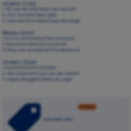
Jongens < 17 jaar
1. Tijn van de Grift/ Bram van de Grift
2. Jitte Tavenier/ Niels Lipke
3. Joeri van Dimmelen/ Kees de Hoogh
Meisjes < 19 jaar
1. Emma Jenneskens/ Eke Denessen
2. Rian Berendsen/ Emma Smits
3. Pleun van Asseldonk/ Peta Bertrand
Jongens < 19 jaar
1. Ruud Arts/ Koen Scholten
2. Glen Korevaar/ Luuk van der Leeden
3. Joppe Wieggers/ Mees de Jager
competitie
Lees meer over: