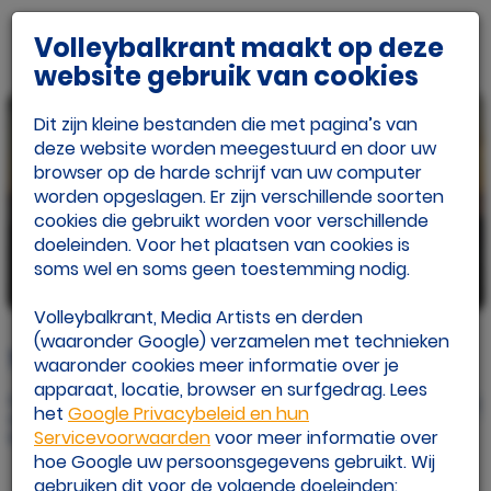
Volleybalkrant maakt op deze
website gebruik van cookies
Dit zijn kleine bestanden die met pagina’s van
deze website worden meegestuurd en door uw
browser op de harde schrijf van uw computer
worden opgeslagen. Er zijn verschillende soorten
cookies die gebruikt worden voor verschillende
doeleinden. Voor het plaatsen van cookies is
soms wel en soms geen toestemming nodig.
beeld:
Volleybalkrant, Media Artists en derden
(waaronder Google) verzamelen met technieken
7 winnaars op NK Junior Beach Circuit
waaronder cookies meer informatie over je
apparaat, locatie, browser en surfgedrag. Lees
Gepubliceerd op
het
Google Privacybeleid en hun
di 29 aug. 2017
Servicevoorwaarden
voor meer informatie over
Door: door Henrieke Hahn
hoe Google uw persoonsgegevens gebruikt. Wij
gebruiken dit voor de volgende doeleinden: