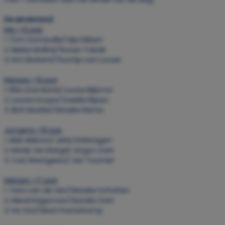
De eindstand:
Mix < 13 jaar
1. Tom Sonneville/ Gijs Dikken
2. Mieke Mollink/ Rosan Tabak
3. Kim Borkent/ Floortje van Losser
Meisjes < 15 jaar
1. Elles Dambrink/ Louise Bijlsma
2. Lauren Koops/ Daielle Klijsen
3. Britt Mulder/ Maaike Reints
Jongens < 15 jaar
1. Alek Aleksov/ Jelte Stelwagen
2. Marijn ten Barge/ Jorgos Zoet
3. Cas Westgeest/ Jari Tournier
Meisjes < 17 jaar
1. Yara van de Ven/ Maaike Scholten
2. Merel Krijgsman/ Natalia Zoet
3. Iris Vos/ Marit Pasterkamp