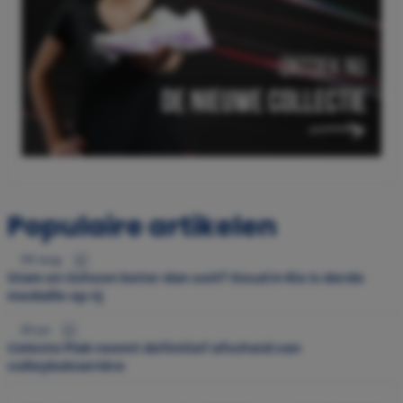
Populaire artikelen
05 aug.
Stam en Schoon beter dan ooit? Goud in Rio is derde
medaille op rij
30 jul.
Celeste Plak neemt definitief afscheid van
volleybalcarrière