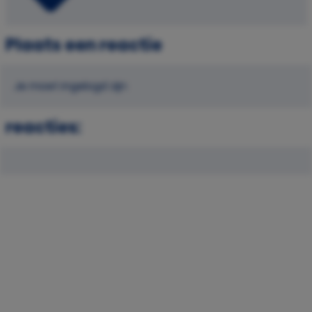
Plaats een reactie
Je moet ingelogd zijn
reacties: