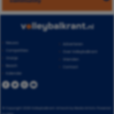
community
Nieuws
Adverteren
Competities
Over Volleybalkrant
Oranje
Vrienden
Beach
Contact
Kalender
© Copyright 2026 Volleybalkrant. Artwork by Media Artists. Powered