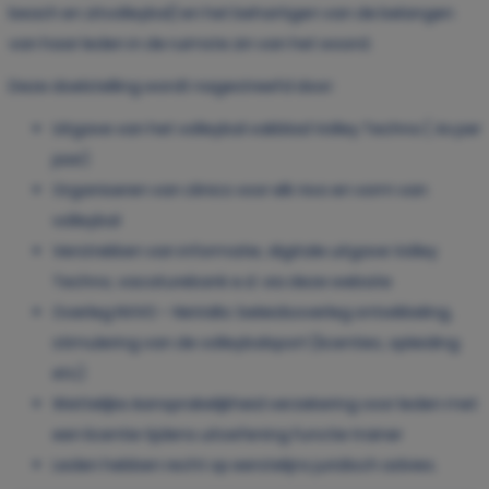
beach en zitvolleybal) en het behartigen van de belangen
van haar leden in de ruimste zin van het woord.
Deze doelstelling wordt nagestreefd door:
Uitgave van het volleybal vakblad Volley Techno ( 4x per
jaar)
Organiseren van clinics voor elk nivo en vorm van
volleybal
Verstrekken van informatie, digitale uitgave Volley
Techno, vacaturebank e.d. via deze website
Overleg NVVO – NeVoBo: beleidsoverleg ontwikkeling,
stimulering van de volleybalsport (licenties, opleiding
etc)
Wettelijke Aansprakelijkheid verzekering voor leden met
een licentie tijdens uitoefening functie trainer
Leden hebben recht op eerstelijns juridisch advies.