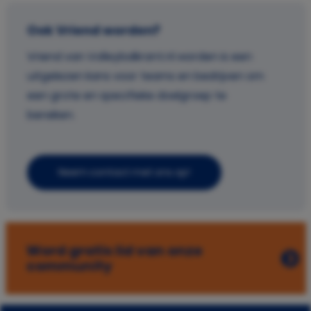
Ook Vriend worden?
Vriend van Volleybalkrant.nl worden is een
uitgelezen kans voor teams en bedrijven om
een grote en specifieke doelgroep te
bereiken.
Neem contact met ons op!
Word gratis lid van onze
community