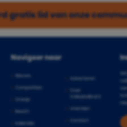
d gratis lid van onze commu
Navigeer naar
I
Wil
Nieuws
Adverteren
vol
Competities
va
Over
Sch
Volleybalkrant
Oranje
nie
Vrienden
Beach
Contact
Kalender