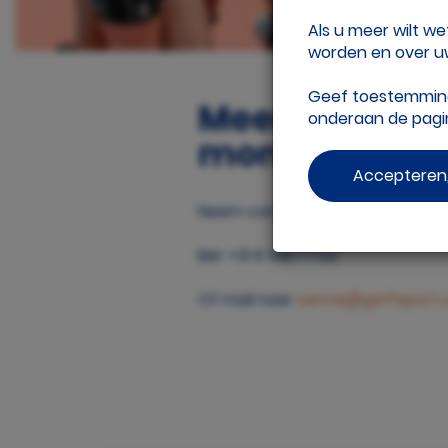
Als u meer wilt w
worden en over uw
Geef toestemming 
Meer weten o
onderaan de pag
mondmasker
Accepteren,
Neem contact op met Sanne van
Bel: +31 6 41677723
Of mail naar
sanne@geffsport.