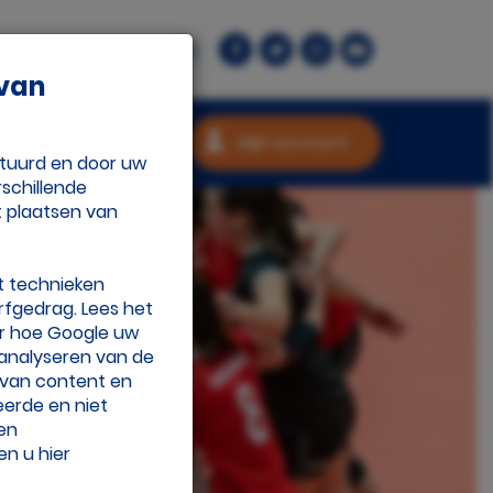
rant.nl
Contact
 van
Mijn account
stuurd en door uw
schillende
t plaatsen van
t technieken
rfgedrag. Lees het
r hoe Google uw
len?
 analyseren van de
n van content en
eerde en niet
 en
en u hier