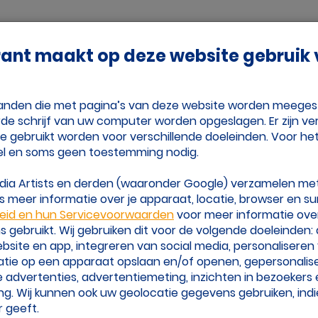
Adverteren
Vrienden
Over Volleybalk
rant maakt op deze website gebruik
nje
Tijd Voor Volleybal
estanden die met pagina’s van deze website worden meege
de schrijf van uw computer worden opgeslagen. Er zijn ver
ie gebruikt worden voor verschillende doeleinden. Voor he
el en soms geen toestemming nodig.
edia Artists en derden (waaronder Google) verzamelen me
 meer informatie over je apparaat, locatie, browser en su
leid en hun Servicevoorwaarden
voor meer informatie ove
ndmasker bestel
gebruikt. Wij gebruiken dit voor de volgende doeleinden:
website en app, integreren van social media, personalisere
atie op een apparaat opslaan en/of openen, gepersonalis
 advertenties, advertentiemeting, inzichten in bezoekers
ng. Wij kunnen ook uw geolocatie gegevens gebruiken, indi
 geeft.