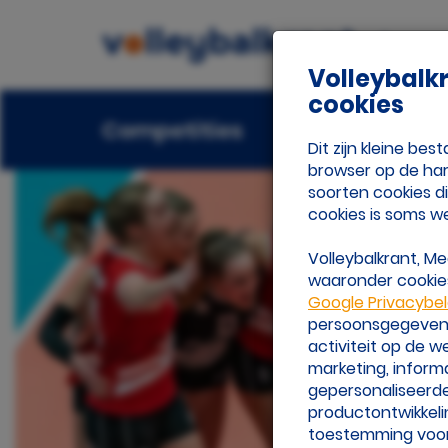
Volleybalk
cookies
Competities
Beach
Ora
Dit zijn kleine b
browser op de har
soorten cookies d
cookies is soms w
Volleybalkrant, M
waaronder cookies
Google Privacybe
Mo
persoonsgegevens 
activiteit op de 
marketing, inform
gepersonaliseerde
productontwikkeli
toestemming voor