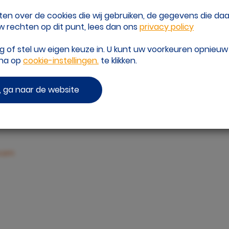
eten over de cookies die wij gebruiken, de gegevens die d
 rechten op dit punt, lees dan ons
privacy policy
of stel uw eigen keuze in. U kunt uw voorkeuren opnieu
ver de gepersonaliseerd
ina op
cookie-instellingen.
te klikken.
s?
 ga naar de website
 Geffsport:
com