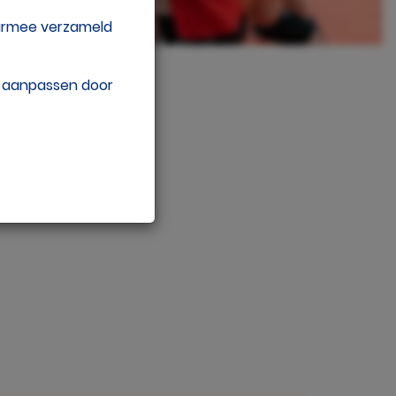
aarmee verzameld
w aanpassen door
e