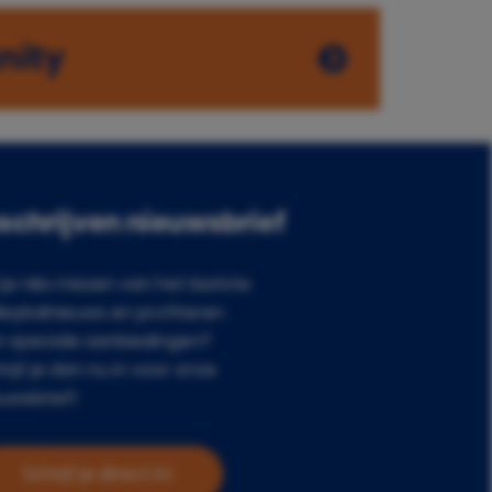
nity
nschrijven nieuwsbrief
 je niks missen van het laatste
leybalnieuws en profiteren
n speciale aanbiedingen?
rijf je dan nu in voor onze
uwsbrief!
Schrijf je direct in!