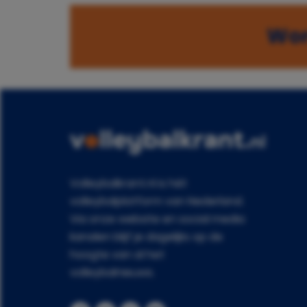
Wor
Volleybalkrant.nl is hét
volleybalplatform van Nederland.
Via onze website en social media
kanalen blijf je dagelijks op de
hoogte van al het
volleybalnieuws.