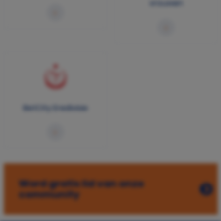
vrouwen
BetCity Eredivisie
Word gratis lid van onze
community