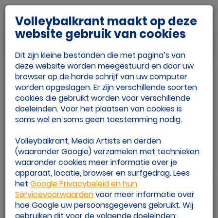
Volleybalkrant maakt op deze
website gebruik van cookies
Nederland
Dit zijn kleine bestanden die met pagina’s van
deze website worden meegestuurd en door uw
browser op de harde schrijf van uw computer
worden opgeslagen. Er zijn verschillende soorten
cookies die gebruikt worden voor verschillende
doeleinden. Voor het plaatsen van cookies is
soms wel en soms geen toestemming nodig.
BetCity Eredivisie
BetCity Eredivisie
mannen
vrouwen
Volleybalkrant, Media Artists en derden
(waaronder Google) verzamelen met technieken
waaronder cookies meer informatie over je
apparaat, locatie, browser en surfgedrag. Lees
het
Google Privacybeleid en hun
Servicevoorwaarden
voor meer informatie over
hoe Google uw persoonsgegevens gebruikt. Wij
gebruiken dit voor de volgende doeleinden: